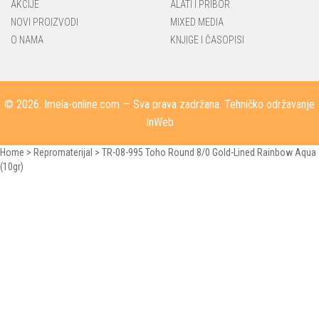
AKCIJE
ALATI I PRIBOR
NOVI PROIZVODI
MIXED MEDIA
O NAMA
KNJIGE I ČASOPISI
© 2026.
Imela-online.com
— Sva prava zadržana. Tehničko održavanje
InWeb
Home
>
Repromaterijal
>
TR-08-995 Toho Round 8/0 Gold-Lined Rainbow Aqua
(10gr)