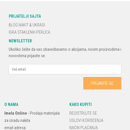
PRIJATELJI SAJTA
BLOG NAKIT & UKRASI
IGRA STAKLENIH PERLICA
NEWSLETTER
Ukoliko želite da vas obaveštavamo o akcijama, novim proizvodima i
novostima prijavite se.
O NAMA
KAKO KUPITI
Imela Online
-
Prodaja materijala
REGISTRUJTE SE
za izradu nakita
USLOVI KORIŠĆENJA
email adresa:
NAČIN PLAĆANJA