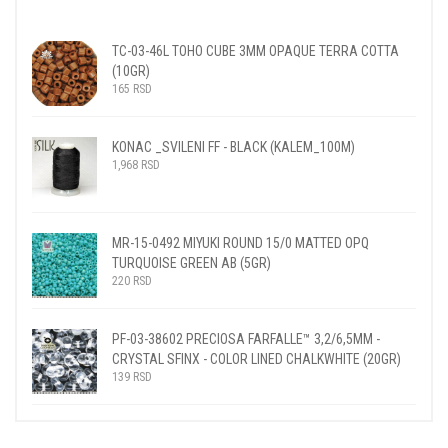
TC-03-46L TOHO CUBE 3MM OPAQUE TERRA COTTA
(10GR)
165
RSD
KONAC _SVILENI FF - BLACK (KALEM_100M)
1,968
RSD
MR-15-0492 MIYUKI ROUND 15/0 MATTED OPQ
TURQUOISE GREEN AB (5GR)
220
RSD
PF-03-38602 PRECIOSA FARFALLE™ 3,2/6,5MM -
CRYSTAL SFINX - COLOR LINED CHALKWHITE (20GR)
139
RSD