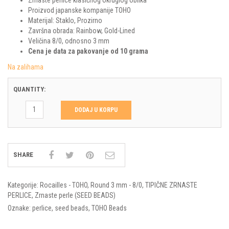
Proizvod japanske kompanije TOHO
Materijal: Staklo, Prozirno
Završna obrada: Rainbow, Gold-Lined
Veličina 8/0, odnosno 3 mm
Cena je data za pakovanje od 10 grama
Na zalihama
QUANTITY:
DODAJ U KORPU
SHARE
Kategorije:
Rocailles - TOHO
,
Round 3 mm - 8/0
,
TIPIČNE ZRNASTE
PERLICE
,
Zrnaste perle (SEED BEADS)
Oznake:
perlice
,
seed beads
,
TOHO Beads