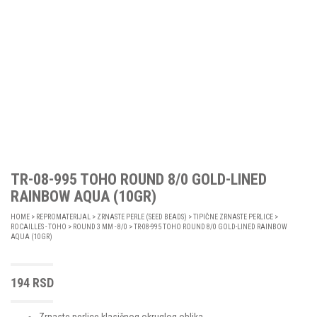
TR-08-995 TOHO ROUND 8/0 GOLD-LINED
RAINBOW AQUA (10GR)
HOME
>
REPROMATERIJAL
>
ZRNASTE PERLE (SEED BEADS)
>
TIPIČNE ZRNASTE PERLICE
>
ROCAILLES - TOHO
>
ROUND 3 MM - 8/0
> TR-08-995 TOHO ROUND 8/0 GOLD-LINED RAINBOW
AQUA (10GR)
194
RSD
Zrnaste perlice klasičnog okruglog oblika