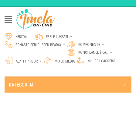
KRISTALI
PERLE I UKRASI
KOMPONENTE
ZRNASTE PERLE (SEED BEADS)
KONCI, LANCI, ŽICA…
KNJIGE I ČASOPISI
ALATI I PRIBOR
MIXED MEDIA
KATEGORIJA