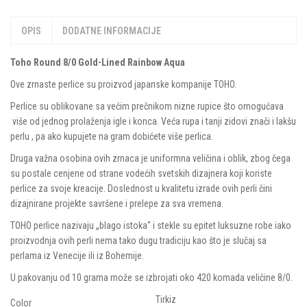
OPIS
DODATNE INFORMACIJE
Toho Round 8/0 Gold-Lined Rainbow Aqua
Ove zrnaste perlice su proizvod japanske kompanije TOHO.
Perlice su oblikovane sa većim prečnikom nizne rupice što omogućava
više od jednog prolaženja igle i konca. Veća rupa i tanji zidovi znači i lakšu
perlu , pa ako kupujete na gram dobićete više perlica.
Druga važna osobina ovih zrnaca je uniformna veličina i oblik, zbog čega
su postale cenjene od strane vodećih svetskih dizajnera koji koriste
perlice za svoje kreacije. Doslednost u kvalitetu izrade ovih perli čini
dizajnirane projekte savršene i prelepe za sva vremena.
TOHO perlice nazivaju „blago istoka“ i stekle su epitet luksuzne robe iako
proizvodnja ovih perli nema tako dugu tradiciju kao što je slučaj sa
perlama iz Venecije ili iz Bohemije.
U pakovanju od 10 grama može se izbrojati oko 420 komada veličine 8/0.
Tirkiz
Color