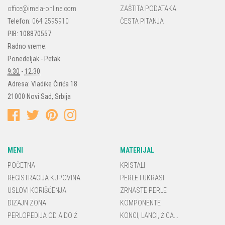
office@imela-online.com
ZAŠTITA PODATAKA
Telefon:
064 2595910
ČESTA PITANJA
PIB: 108870557
Radno vreme:
Ponedeljak - Petak
9:30
-
12:30
Adresa:
Vladike Ćirića 18
21000
Novi Sad
,
Srbija
MENI
MATERIJAL
POČETNA
KRISTALI
REGISTRACIJA KUPOVINA
PERLE I UKRASI
USLOVI KORIŠĆENJA
ZRNASTE PERLE
DIZAJN ZONA
KOMPONENTE
PERLOPEDIJA OD A DO Ž
KONCI, LANCI, ŽICA...