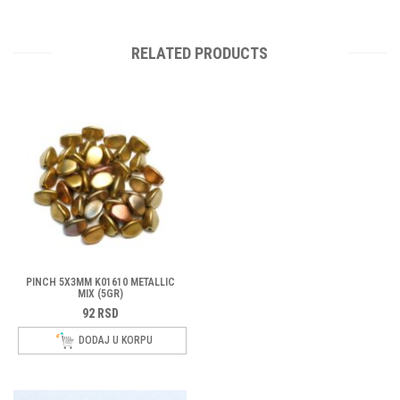
RELATED PRODUCTS
PINCH 5X3MM K01610 METALLIC
MIX (5GR)
92
RSD
DODAJ U KORPU