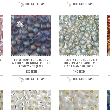
DODAJ U KORPU
DODAJ U KORPU
NASTIH PERLICA
RLICA
0
TR-06-166DF TOHO ROUND
TR-06-176 TOHO ROUND 6/0
T
6/0 TRANS RAINBOW FROSTED
TRANSPARENT RAINBOW
LT TANZANITE (10GR)
BLACK DIAMOND (10GR)
182
RSD
142
RSD
DODAJ U KORPU
DODAJ U KORPU