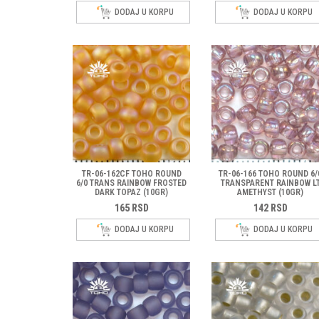
TRIANGLE TOHO
DODAJ U KORPU
DODAJ U KORPU
MIX ZR
MIX ZRNASTIH PE
TR-06-162CF TOHO ROUND
TR-06-166 TOHO ROUND 6/
6/0 TRANS RAINBOW FROSTED
TRANSPARENT RAINBOW L
DARK TOPAZ (10GR)
AMETHYST (10GR)
165
RSD
142
RSD
DODAJ U KORPU
DODAJ U KORPU