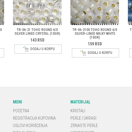
0
TR-06-21 TOHO ROUND 6/0
TR-06-2100 TOHO ROUND 6/0
T
SILVER LINED CRYSTAL (10GR)
SILVER-LINED MILKY WHITE
(10GR)
143
RSD
159
RSD
DODAJ U KORPU
DODAJ U KORPU
MENI
MATERIJAL
POČETNA
KRISTALI
REGISTRACIJA KUPOVINA
PERLE I UKRASI
USLOVI KORIŠĆENJA
ZRNASTE PERLE