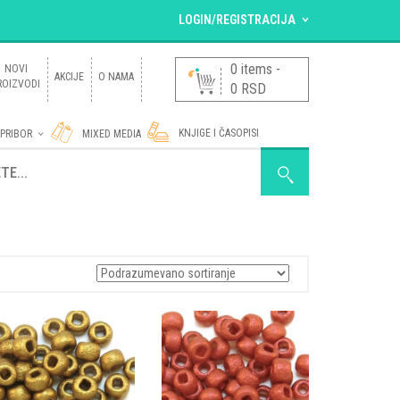
LOGIN/REGISTRACIJA
VEĆ SAM REGISTROVAN.
0 items
-
NOVI
AKCIJE
O NAMA
ROIZVODI
0
RSD
Korisničko ime ili e-mail adresa
*
KNJIGE I ČASOPISI
 PRIBOR
MIXED MEDIA
Lozinka
*
D SA PERLICAMA
Zaboravili ste lozinku?
NOVI KORISNIK ?
Registruj se