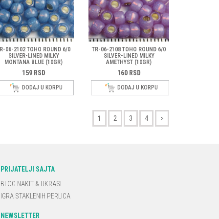
R-06-2102 TOHO ROUND 6/0
TR-06-2108 TOHO ROUND 6/0
SILVER-LINED MILKY
SILVER-LINED MILKY
MONTANA BLUE (10GR)
AMETHYST (10GR)
159
RSD
160
RSD
DODAJ U KORPU
DODAJ U KORPU
1
2
3
4
>
PRIJATELJI SAJTA
BLOG NAKIT & UKRASI
IGRA STAKLENIH PERLICA
NEWSLETTER