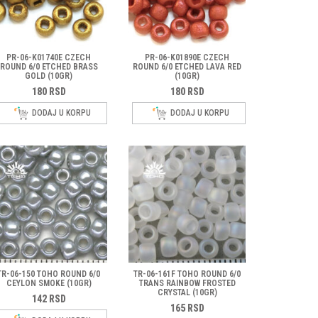
PR-06-K01740E CZECH
PR-06-K01890E CZECH
ROUND 6/0 ETCHED BRASS
ROUND 6/0 ETCHED LAVA RED
GOLD (10GR)
(10GR)
180
RSD
180
RSD
DODAJ U KORPU
DODAJ U KORPU
TR-06-150 TOHO ROUND 6/0
TR-06-161F TOHO ROUND 6/0
CEYLON SMOKE (10GR)
TRANS RAINBOW FROSTED
CRYSTAL (10GR)
142
RSD
165
RSD