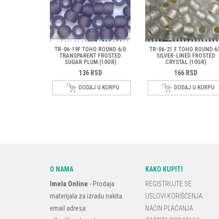
TR-06-19F TOHO ROUND 6/0
TR-06-21 F TOHO ROUND 6/
TRANSPARENT FROSTED
SILVER-LINED FROSTED
SUGAR PLUM (10GR)
CRYSTAL (10GR)
136
RSD
166
RSD
DODAJ U KORPU
DODAJ U KORPU
O NAMA
KAKO KUPITI
Imela Online
-
Prodaja
REGISTRUJTE SE
materijala za izradu nakita
USLOVI KORIŠĆENJA
email adresa:
NAČIN PLAĆANJA