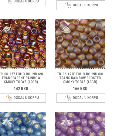
DODAJ U KORPU
DODAJ U KORPU
TR-06-177 TOHO ROUND 6/0
TR-06-177F TOHO ROUND 6/0
TRANSPARENT RAINBOW
TRANS RAINBOW FROSTED
SMOKY TOPAZ (10GR)
SMOKY TOPAZ (10GR)
142
RSD
166
RSD
DODAJ U KORPU
DODAJ U KORPU