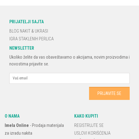
PRIJATELJI SAJTA
BLOG NAKIT & UKRASI
IGRA STAKLENIH PERLICA
NEWSLETTER
Ukoliko želite da vas obaveštavamo o akcijama, novim proizvodima i
novostima prijavite se.
O NAMA
KAKO KUPITI
Imela Online
-
Prodaja materijala
REGISTRUJTE SE
za izradu nakita
USLOVI KORIŠĆENJA