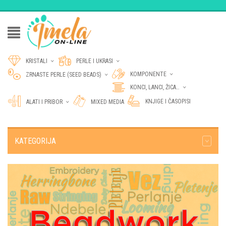
KRISTALI
PERLE I UKRASI
KOMPONENTE
ZRNASTE PERLE (SEED BEADS)
KONCI, LANCI, ŽICA…
KNJIGE I ČASOPISI
ALATI I PRIBOR
MIXED MEDIA
KATEGORIJA