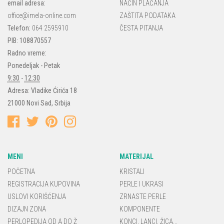
email adresa:
NAČIN PLAĆANJA
office@imela-online.com
ZAŠTITA PODATAKA
Telefon:
064 2595910
ČESTA PITANJA
PIB: 108870557
Radno vreme:
Ponedeljak - Petak
9:30
-
12:30
Adresa:
Vladike Ćirića 18
21000
Novi Sad
,
Srbija
MENI
MATERIJAL
POČETNA
KRISTALI
REGISTRACIJA KUPOVINA
PERLE I UKRASI
USLOVI KORIŠĆENJA
ZRNASTE PERLE
DIZAJN ZONA
KOMPONENTE
PERLOPEDIJA OD A DO Ž
KONCI, LANCI, ŽICA...