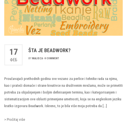
17
ŠTA JE BEADWORK?
BY
MALIDZA
-
0 COMMENT
ФЕБ
Proučavajući prethodnih godina sve vezano za perlice i tehnike rada sa njima,
kao i prateći domaće i strane kreativce na društvenim mrežama, može se primetiti
potreba za objašnjenjem i boljim definisanjem termina, kao i kategorisanjem i
sistematizacijom ove oblasti primenjene umetnosti, koja se na engleskom jeziku
kratko izgovara Beadwork. Iskreno, to je bila više moja potreba da […]
> Pročitaj više