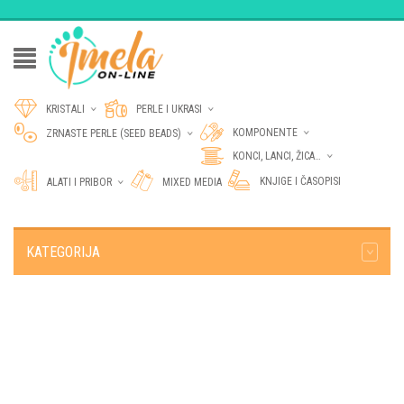
KRISTALI
PERLE I UKRASI
KOMPONENTE
ZRNASTE PERLE (SEED BEADS)
KONCI, LANCI, ŽICA…
KNJIGE I ČASOPISI
ALATI I PRIBOR
MIXED MEDIA
KATEGORIJA