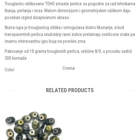
Trouglasto oblikovane TOHO zrnaste perlice su pogodne za rad tehnikama
tkanja, perlanja i veza. Malom dimenzijom i geometrijskim oblikom daju
poseban izgled dizajniranom ukrasu.
Nizna rupa je trouglastog oblika i omogućava dobro fiksiranje, a kod
transparentnih perlica unutrašnji ravni zidovi prelamaju svetlosne zrake pa
imamo interesantnu igru boja na površini zrna.
Pakovanje od 10 grama trouglastih perlica, veličine 8/0, u proseku sadrži
300 komada
Crvena
Color
RELATED PRODUCTS