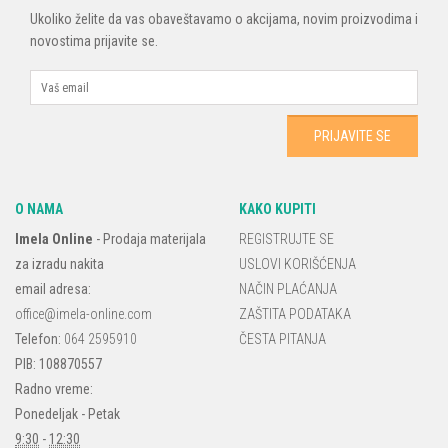
Ukoliko želite da vas obaveštavamo o akcijama, novim proizvodima i
novostima prijavite se.
O NAMA
KAKO KUPITI
Imela Online
-
Prodaja materijala
REGISTRUJTE SE
za izradu nakita
USLOVI KORIŠĆENJA
email adresa:
NAČIN PLAĆANJA
office@imela-online.com
ZAŠTITA PODATAKA
Telefon:
064 2595910
ČESTA PITANJA
PIB: 108870557
Radno vreme:
Ponedeljak - Petak
9:30
-
12:30