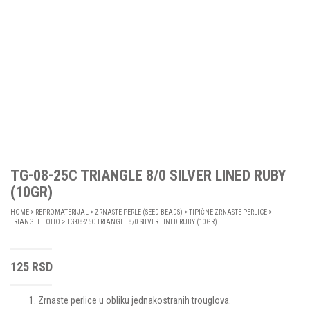
TG-08-25C TRIANGLE 8/0 SILVER LINED RUBY
(10GR)
HOME
>
REPROMATERIJAL
>
ZRNASTE PERLE (SEED BEADS)
>
TIPIČNE ZRNASTE PERLICE
>
TRIANGLE TOHO
> TG-08-25C TRIANGLE 8/0 SILVER LINED RUBY (10GR)
125
RSD
Zrnaste perlice u obliku jednakostranih trouglova.