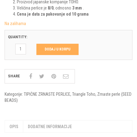
Proizvod japanske kompanije TOHO.
Veličina perlice je
8/0
, odnosno
3 mm
.
Cena je data za pakovanje od 10 grama
Na zalihama
QUANTITY:
DODAJ U KORPU
SHARE
Kategorije:
TIPIČNE ZRNASTE PERLICE
,
Triangle Toho
,
Zrnaste perle (SEED
BEADS)
OPIS
DODATNE INFORMACIJE