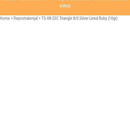
InWeb
Home
>
Repromaterijal
>
TG-08-25C Triangle 8/0 Silver Lined Ruby (10gr)