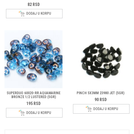
82
RSD
DODAJ U KORPU
SUPERDUO 60020-RR AQUAMARINE
PINCH 5X3MM 23980 JET (5GR)
BRONZE 1/2 LUSTERED (5GR)
90
RSD
195
RSD
DODAJ U KORPU
DODAJ U KORPU