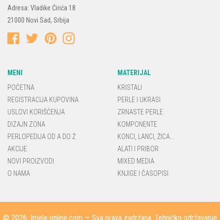
Adresa:
Vladike Ćirića 18
21000
Novi Sad
,
Srbija
MENI
MATERIJAL
POČETNA
KRISTALI
REGISTRACIJA KUPOVINA
PERLE I UKRASI
USLOVI KORIŠĆENJA
ZRNASTE PERLE
DIZAJN ZONA
KOMPONENTE
PERLOPEDIJA OD A DO Ž
KONCI, LANCI, ŽICA...
AKCIJE
ALATI I PRIBOR
NOVI PROIZVODI
MIXED MEDIA
O NAMA
KNJIGE I ČASOPISI
© 2026.
Imela-online.com
— Sva prava zadržana. Tehničko održavanje