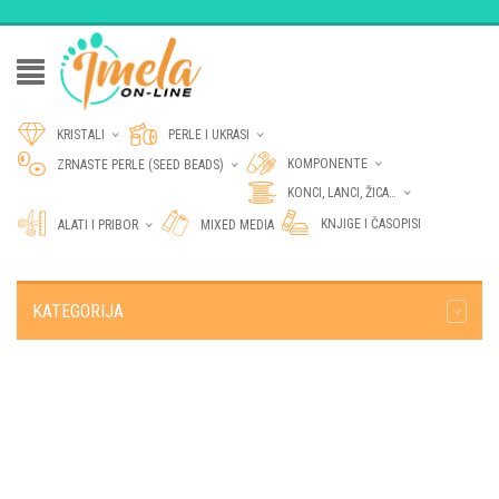
KRISTALI
PERLE I UKRASI
KOMPONENTE
ZRNASTE PERLE (SEED BEADS)
KONCI, LANCI, ŽICA…
KNJIGE I ČASOPISI
ALATI I PRIBOR
MIXED MEDIA
KATEGORIJA