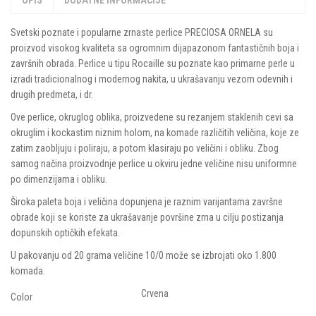
Svetski poznate i popularne zrnaste perlice PRECIOSA ORNELA su
proizvod visokog kvaliteta sa ogromnim dijapazonom fantastičnih boja i
završnih obrada. Perlice u tipu Rocaille su poznate kao primarne perle u
izradi tradicionalnog i modernog nakita, u ukrašavanju vezom odevnih i
drugih predmeta, i dr.
Ove perlice, okruglog oblika, proizvedene su rezanjem staklenih cevi sa
okruglim i kockastim niznim holom, na komade različitih veličina, koje ze
zatim zaobljuju i poliraju, a potom klasiraju po veličini i obliku. Zbog
samog načina proizvodnje perlice u okviru jedne veličine nisu uniformne
po dimenzijama i obliku.
Široka paleta boja i veličina dopunjena je raznim varijantama završne
obrade koji se koriste za ukrašavanje površine zrna u cilju postizanja
dopunskih optičkih efekata.
U pakovanju od 20 grama veličine 10/0 može se izbrojati oko 1.800
komada.
Crvena
Color