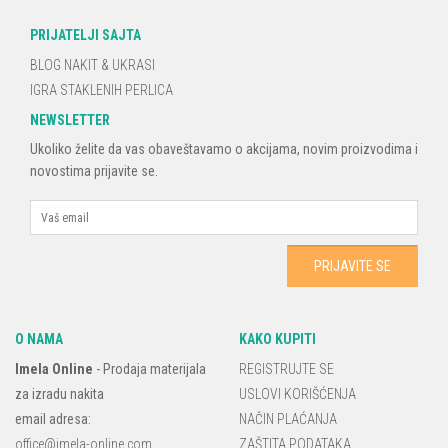
PRIJATELJI SAJTA
BLOG NAKIT & UKRASI
IGRA STAKLENIH PERLICA
NEWSLETTER
Ukoliko želite da vas obaveštavamo o akcijama, novim proizvodima i
novostima prijavite se.
O NAMA
KAKO KUPITI
Imela Online
-
Prodaja materijala
REGISTRUJTE SE
za izradu nakita
USLOVI KORIŠĆENJA
email adresa:
NAČIN PLAĆANJA
office@imela-online.com
ZAŠTITA PODATAKA