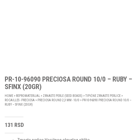
PR-10-96090 PRECIOSA ROUND 10/0 – RUBY –
SFINX (20GR)
HOME
>
REPROMATERIJAL
>
ZRNASTE PERLE (SEED BEADS)
>
TIPIČNE ZRNASTE PERLICE
>
ROCAILLES - PRECIOSA
>
PRECIOSA ROUND 2,3 MM - 10/0
> PR-10-96090 PRECIOSA ROUND 10/0 –
RUBY – SFINX (20GR)
131
RSD
Zrnaste perlice klasičnog okruglog oblika