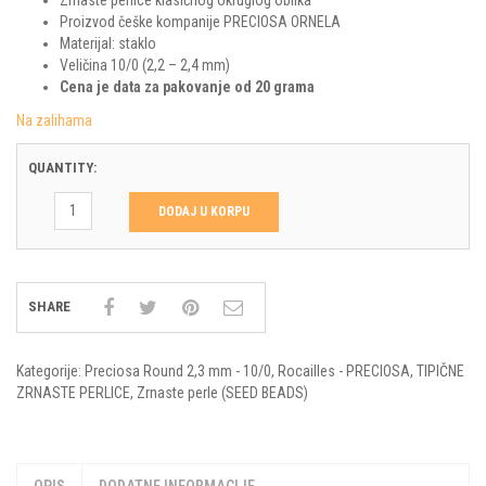
Proizvod češke kompanije PRECIOSA ORNELA
Materijal: staklo
Veličina 10/0 (2,2 – 2,4 mm)
Cena je data za pakovanje od 20 grama
Na zalihama
QUANTITY:
DODAJ U KORPU
SHARE
Kategorije:
Preciosa Round 2,3 mm - 10/0
,
Rocailles - PRECIOSA
,
TIPIČNE
ZRNASTE PERLICE
,
Zrnaste perle (SEED BEADS)
OPIS
DODATNE INFORMACIJE