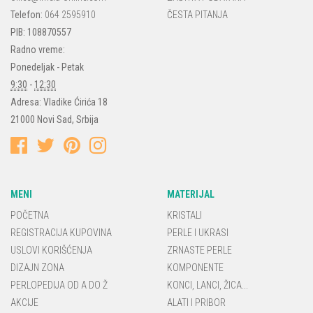
Telefon:
064 2595910
ČESTA PITANJA
PIB: 108870557
Radno vreme:
Ponedeljak - Petak
9:30
-
12:30
Adresa:
Vladike Ćirića 18
21000
Novi Sad
,
Srbija
MENI
MATERIJAL
POČETNA
KRISTALI
REGISTRACIJA KUPOVINA
PERLE I UKRASI
USLOVI KORIŠĆENJA
ZRNASTE PERLE
DIZAJN ZONA
KOMPONENTE
PERLOPEDIJA OD A DO Ž
KONCI, LANCI, ŽICA...
AKCIJE
ALATI I PRIBOR