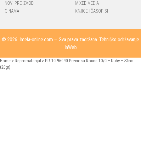
NOVI PROIZVODI
MIXED MEDIA
O NAMA
KNJIGE I ČASOPISI
© 2026.
Imela-online.com
— Sva prava zadržana. Tehničko održavanje
InWeb
Home
>
Repromaterijal
>
PR-10-96090 Preciosa Round 10/0 – Ruby – Sfinx
(20gr)