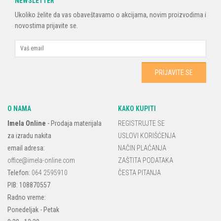
NEWSLETTER
Ukoliko želite da vas obaveštavamo o akcijama, novim proizvodima i
novostima prijavite se.
O NAMA
KAKO KUPITI
Imela Online
-
Prodaja materijala
REGISTRUJTE SE
za izradu nakita
USLOVI KORIŠĆENJA
email adresa:
NAČIN PLAĆANJA
office@imela-online.com
ZAŠTITA PODATAKA
Telefon:
064 2595910
ČESTA PITANJA
PIB: 108870557
Radno vreme:
Ponedeljak - Petak