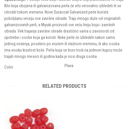
Bilo koja obojena ili galvanizovana perla će vrlo verovatno izbledeti ili se
istrošiti tokom vremena. Nove Duracoat Galvanized perle koriste
poboljšanu verziju ove završne obrade. Traju mnogo duže od originalnih
galvanizovanih perli, a Miyuki proizvodi sve veću liniju boja i završnih
obrada. Vek trajanja završne obrade drastično varira u zavisnosti od
upotrebe i osobe koja ga koristi. Neke perle će izbledeti nakon samo
jednog nošenja, posebno po vrućem ili vlažnom vremenu, ili ako osoba
ima visoku kiselost kože. Perla koja se brzo troši na jednom kupcu može
trajati mnogo meseci ili godina kada je nosi druga osoba.
Plava
Color
RELATED PRODUCTS