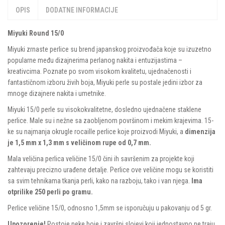
OPIS
DODATNE INFORMACIJE
Miyuki Round 15/0
Miyuki zrnaste perlice su brend japanskog proizvođača koje su izuzetno
popularne među dizajnerima perlanog nakita i entuzijastima –
kreativcima. Poznate po svom visokom kvalitetu, ujednačenosti i
fantastičnom izboru živih boja, Miyuki perle su postale jedini izbor za
mnoge dizajnere nakita i umetnike.
Miyuki 15/0 perle su visokokvalitetne, dosledno ujednačene staklene
perlice. Male su i nežne sa zaobljenom površinom i mekim krajevima. 15-
ke su najmanja okrugle rocaille perlice koje proizvodi Miyuki, a
dimenzija
je 1,5 mm x 1,3 mm s veličinom rupe od 0,7 mm.
Mala veličina perlica veličine 15/0 čini ih savršenim za projekte koji
zahtevaju precizno urađene detalje. Perlice ove veličine mogu se koristiti
sa svim tehnikama tkanja perli, kako na razboju, tako i van njega.
Ima
otprilike 250 perli po gramu.
Perlice veličine 15/0, odnosno 1,5mm se isporučuju u pakovanju od 5 gr.
Upozorenje!
Postoje neke boje i završni slojevi koji jednostavno ne traju.