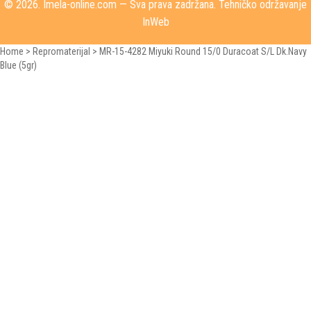
© 2026.
Imela-online.com
— Sva prava zadržana. Tehničko održavanje
InWeb
Home
>
Repromaterijal
>
MR-15-4282 Miyuki Round 15/0 Duracoat S/L Dk.Navy
Blue (5gr)