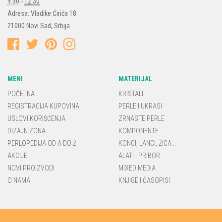
9:30
-
12:30
Adresa:
Vladike Ćirića 18
21000
Novi Sad
,
Srbija
MENI
MATERIJAL
POČETNA
KRISTALI
REGISTRACIJA KUPOVINA
PERLE I UKRASI
USLOVI KORIŠĆENJA
ZRNASTE PERLE
DIZAJN ZONA
KOMPONENTE
PERLOPEDIJA OD A DO Ž
KONCI, LANCI, ŽICA...
AKCIJE
ALATI I PRIBOR
NOVI PROIZVODI
MIXED MEDIA
O NAMA
KNJIGE I ČASOPISI