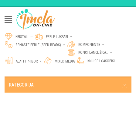
KRISTALI
PERLE I UKRASI
KOMPONENTE
ZRNASTE PERLE (SEED BEADS)
KONCI, LANCI, ŽICA…
KNJIGE I ČASOPISI
ALATI I PRIBOR
MIXED MEDIA
KATEGORIJA