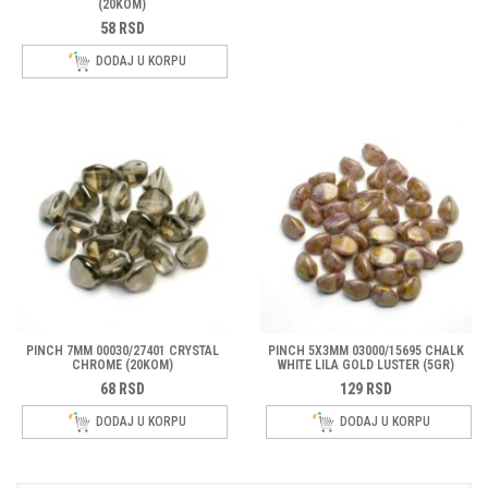
(20KOM)
58
RSD
DODAJ U KORPU
PINCH 7MM 00030/27401 CRYSTAL
PINCH 5X3MM 03000/15695 CHALK
CHROME (20KOM)
WHITE LILA GOLD LUSTER (5GR)
68
RSD
129
RSD
DODAJ U KORPU
DODAJ U KORPU