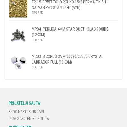
TR-15-PF557 TOHO ROUND 15/0 PERMA FINISH -
GALVANIZED STARLIGHT (5GR)
259
RSD
MP04_PERLICA 4MM STAR DUST - BLACK OXIDE
(12KOM)
108
RSD
MC03_BICONUS 3MM 00030/27000 CRYSTAL
LABRADOR FULL (18KOM)
186
RSD
PRIJATELJI SAJTA
BLOG NAKIT & UKRASI
IGRA STAKLENIH PERLICA