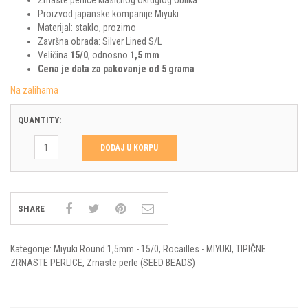
Zrnaste perlice klasičnog okruglog oblika
Proizvod japanske kompanije Miyuki
Materijal: staklo, prozirno
Završna obrada: Silver Lined S/L
Veličina
15/0
, odnosno
1,5 mm
Cena je data za pakovanje od 5 grama
Na zalihama
QUANTITY:
DODAJ U KORPU
SHARE
Kategorije:
Miyuki Round 1,5mm - 15/0
,
Rocailles - MIYUKI
,
TIPIČNE
ZRNASTE PERLICE
,
Zrnaste perle (SEED BEADS)