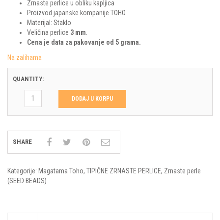
Zrnaste perlice u obliku kapljica
Proizvod japanske kompanije TOHO.
Materijal: Staklo
Veličina perlice
3 mm
.
Cena je data za pakovanje od 5 grama.
Na zalihama
QUANTITY:
DODAJ U KORPU
SHARE
Kategorije:
Magatama Toho
,
TIPIČNE ZRNASTE PERLICE
,
Zrnaste perle
(SEED BEADS)