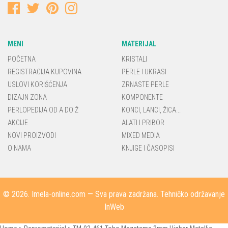
MENI
MATERIJAL
POČETNA
KRISTALI
REGISTRACIJA KUPOVINA
PERLE I UKRASI
USLOVI KORIŠĆENJA
ZRNASTE PERLE
DIZAJN ZONA
KOMPONENTE
PERLOPEDIJA OD A DO Ž
KONCI, LANCI, ŽICA...
AKCIJE
ALATI I PRIBOR
NOVI PROIZVODI
MIXED MEDIA
O NAMA
KNJIGE I ČASOPISI
© 2026.
Imela-online.com
— Sva prava zadržana. Tehničko održavanje
InWeb