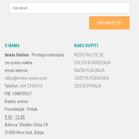
O NAMA
KAKO KUPITI
Imela Online
-
Prodaja materijala
REGISTRUJTE SE
za izradu nakita
USLOVI KORIŠĆENJA
email adresa:
NAČIN PLAĆANJA
office@imela-online.com
ZAŠTITA PODATAKA
Telefon:
064 2595910
ČESTA PITANJA
PIB: 108870557
Radno vreme:
Ponedeljak - Petak
9:30
-
12:30
Adresa:
Vladike Ćirića 18
21000
Novi Sad
,
Srbija