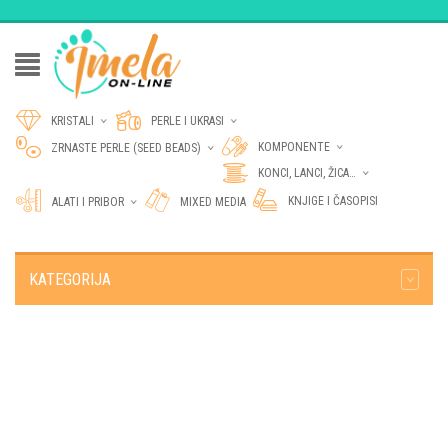
KRISTALI
PERLE I UKRASI
KOMPONENTE
ZRNASTE PERLE (SEED BEADS)
KONCI, LANCI, ŽICA…
KNJIGE I ČASOPISI
ALATI I PRIBOR
MIXED MEDIA
KATEGORIJA