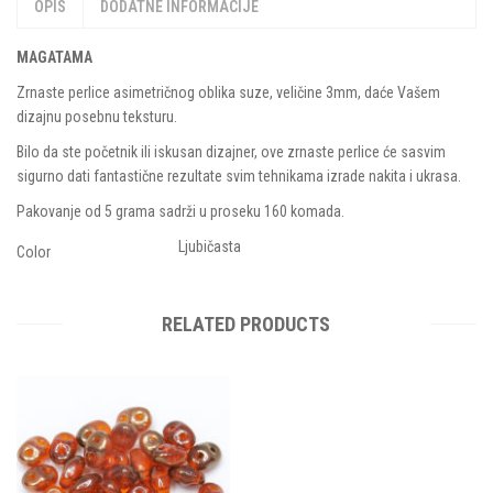
OPIS
DODATNE INFORMACIJE
MAGATAMA
Zrnaste perlice asimetričnog oblika suze, veličine 3mm, daće Vašem
dizajnu posebnu teksturu.
Bilo da ste početnik ili iskusan dizajner, ove zrnaste perlice će sasvim
sigurno dati fantastične rezultate svim tehnikama izrade nakita i ukrasa.
Pakovanje od 5 grama sadrži u proseku 160 komada.
Ljubičasta
Color
RELATED PRODUCTS