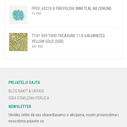
FP03_60210-X FIREPOLISH 3MM TEAL AB (30KOM)
75
RSD
TT-01-559 TOHO TREASURE 11/0 GALVANIZED
YELLOW GOLD (5GR)
647
RSD
PRIJATELJI SAJTA
BLOG NAKIT & UKRASI
IGRA STAKLENIH PERLICA
NEWSLETTER
Ukoliko želite da vas obaveštavamo o akcijama, novim proizvodima i
novostima prijavite se.