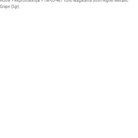
Home
>
Repromaterijal
>
TM-03-461 Toho Magatama 3mm Higher-Metallic
Grape (5gr)