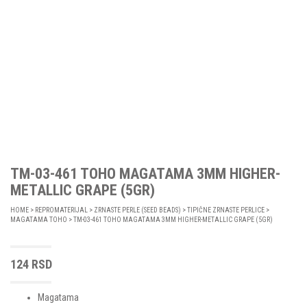
TM-03-461 TOHO MAGATAMA 3MM HIGHER-
METALLIC GRAPE (5GR)
HOME
>
REPROMATERIJAL
>
ZRNASTE PERLE (SEED BEADS)
>
TIPIČNE ZRNASTE PERLICE
>
MAGATAMA TOHO
> TM-03-461 TOHO MAGATAMA 3MM HIGHER-METALLIC GRAPE (5GR)
124
RSD
Magatama