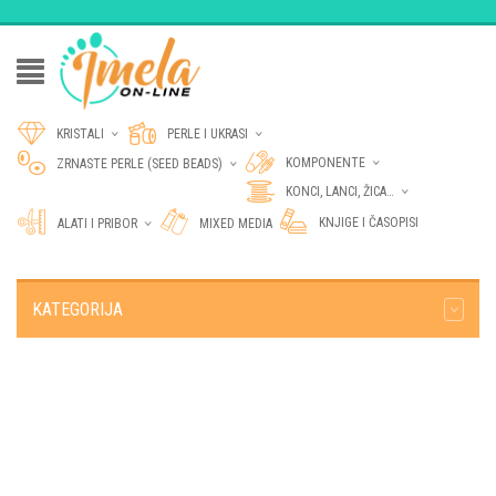
KRISTALI
PERLE I UKRASI
KOMPONENTE
ZRNASTE PERLE (SEED BEADS)
KONCI, LANCI, ŽICA…
KNJIGE I ČASOPISI
ALATI I PRIBOR
MIXED MEDIA
KATEGORIJA