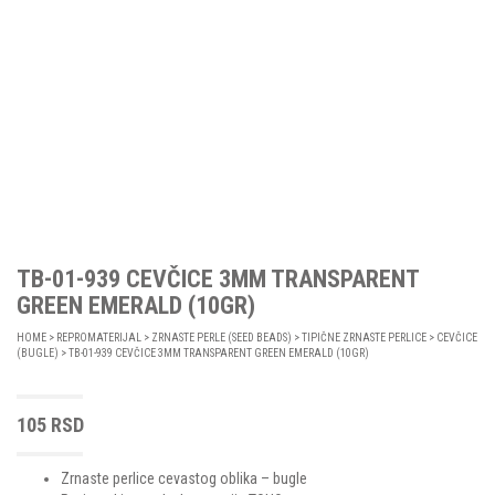
TB-01-939 CEVČICE 3MM TRANSPARENT
GREEN EMERALD (10GR)
HOME
>
REPROMATERIJAL
>
ZRNASTE PERLE (SEED BEADS)
>
TIPIČNE ZRNASTE PERLICE
>
CEVČICE
(BUGLE)
> TB-01-939 CEVČICE 3MM TRANSPARENT GREEN EMERALD (10GR)
105
RSD
Zrnaste perlice cevastog oblika – bugle