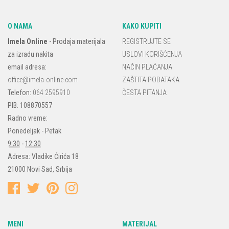
O NAMA
KAKO KUPITI
Imela Online
-
Prodaja materijala
REGISTRUJTE SE
za izradu nakita
USLOVI KORIŠĆENJA
email adresa:
NAČIN PLAĆANJA
office@imela-online.com
ZAŠTITA PODATAKA
Telefon:
064 2595910
ČESTA PITANJA
PIB: 108870557
Radno vreme:
Ponedeljak - Petak
9:30
-
12:30
Adresa:
Vladike Ćirića 18
21000
Novi Sad
,
Srbija
MENI
MATERIJAL