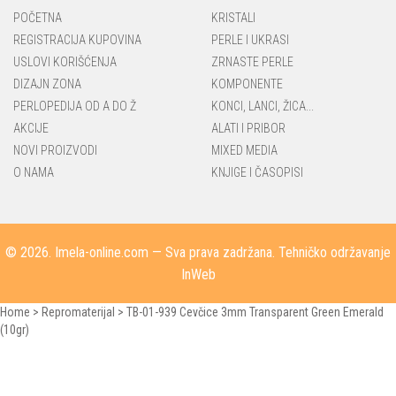
POČETNA
KRISTALI
REGISTRACIJA KUPOVINA
PERLE I UKRASI
USLOVI KORIŠĆENJA
ZRNASTE PERLE
DIZAJN ZONA
KOMPONENTE
PERLOPEDIJA OD A DO Ž
KONCI, LANCI, ŽICA...
AKCIJE
ALATI I PRIBOR
NOVI PROIZVODI
MIXED MEDIA
O NAMA
KNJIGE I ČASOPISI
© 2026.
Imela-online.com
— Sva prava zadržana. Tehničko održavanje
InWeb
Home
>
Repromaterijal
>
TB-01-939 Cevčice 3mm Transparent Green Emerald
(10gr)