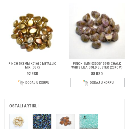
PINCH 5X3MM K01610 METALLIC
PINCH 7MM 03000/15695 CHALK
MIX (5GR)
WHITE LILA GOLD LUSTER (20KOM)
92
RSD
88
RSD
DODAJ U KORPU
DODAJ U KORPU
OSTALI ARTIKLI