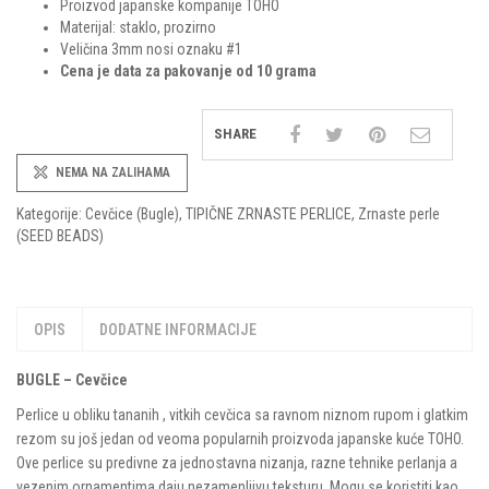
Proizvod japanske kompanije TOHO
Materijal: staklo, prozirno
Veličina 3mm nosi oznaku #1
Cena je data za pakovanje od 10 grama
SHARE
NEMA NA ZALIHAMA
Kategorije:
Cevčice (Bugle)
,
TIPIČNE ZRNASTE PERLICE
,
Zrnaste perle
(SEED BEADS)
OPIS
DODATNE INFORMACIJE
BUGLE – Cevčice
Perlice u obliku tananih , vitkih cevčica sa ravnom niznom rupom i glatkim
rezom su još jedan od veoma popularnih proizvoda japanske kuće TOHO.
Ove perlice su predivne za jednostavna nizanja, razne tehnike perlanja a
vezenim ornamentima daju nezamenljivu teksturu. Mogu se koristiti kao