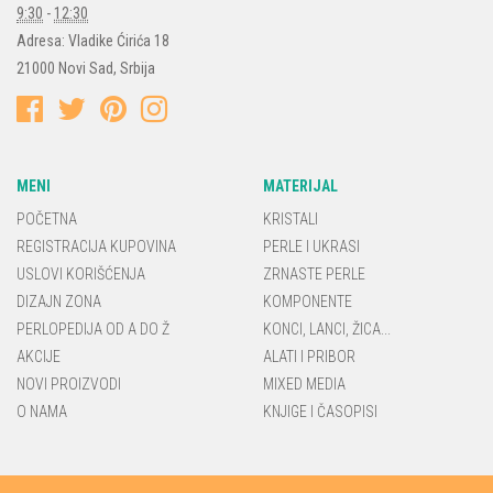
9:30
-
12:30
Adresa:
Vladike Ćirića 18
21000
Novi Sad
,
Srbija
MENI
MATERIJAL
POČETNA
KRISTALI
REGISTRACIJA KUPOVINA
PERLE I UKRASI
USLOVI KORIŠĆENJA
ZRNASTE PERLE
DIZAJN ZONA
KOMPONENTE
PERLOPEDIJA OD A DO Ž
KONCI, LANCI, ŽICA...
AKCIJE
ALATI I PRIBOR
NOVI PROIZVODI
MIXED MEDIA
O NAMA
KNJIGE I ČASOPISI