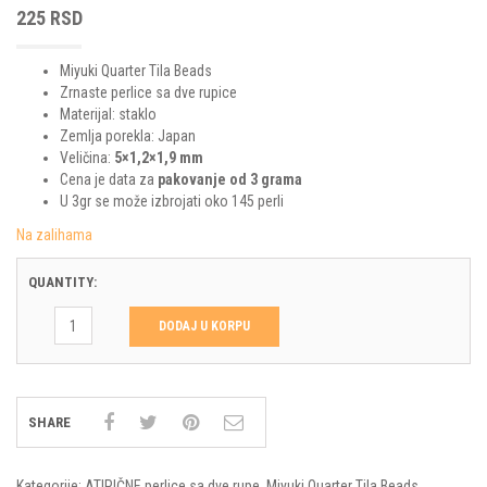
225
RSD
Miyuki Quarter Tila Beads
Zrnaste perlice sa dve rupice
Materijal: staklo
Zemlja porekla: Japan
Veličina:
5×1,2×1,9 mm
Cena je data za
pakovanje od 3 grama
U 3gr se može izbrojati oko 145 perli
Na zalihama
QUANTITY:
DODAJ U KORPU
SHARE
Kategorije:
ATIPIČNE perlice sa dve rupe
,
Miyuki Quarter Tila Beads
,