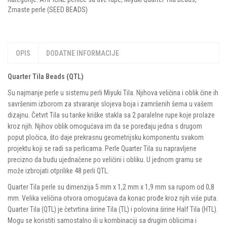
Zrnaste perle (SEED BEADS)
OPIS
DODATNE INFORMACIJE
Quarter Tila Beads (QTL)
Su najmanje perle u sistemu perli Miyuki Tila. Njihova veličina i oblik čine ih
savršenim izborom za stvaranje slojeva boja i zamršenih šema u vašem
dizajnu. Četvrt Tila su tanke kriške stakla sa 2 paralelne rupe koje prolaze
kroz njih. Njihov oblik omogućava im da se poređaju jedna s drugom
poput pločica, što daje prekrasnu geometrijsku komponentu svakom
projektu koji se radi sa perlicama. Perle Quarter Tila su napravljene
precizno da budu ujednačene po veličini i obliku. U jednom gramu se
može izbrojati otprilike 48 perli QTL.
Quarter Tila perle su dimenzija 5 mm x 1,2 mm x 1,9 mm sa rupom od 0,8
mm. Velika veličina otvora omogućava da konac prođe kroz njih više puta.
Quarter Tila (QTL) je četvrtina širine Tila (TL) i polovina širine Half Tila (HTL).
Mogu se koristiti samostalno ili u kombinaciji sa drugim oblicima i