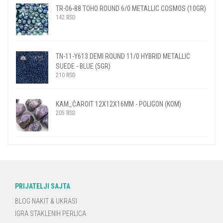
TR-06-88 TOHO ROUND 6/0 METALLIC COSMOS (10GR)
142
RSD
TN-11-Y613 DEMI ROUND 11/0 HYBRID METALLIC
SUEDE - BLUE (5GR)
210
RSD
KAM_ČAROIT 12X12X16MM - POLIGON (KOM)
205
RSD
PRIJATELJI SAJTA
BLOG NAKIT & UKRASI
IGRA STAKLENIH PERLICA