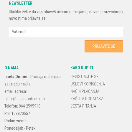
NEWSLETTER
Ukoliko želite da vas obaveštavamo o akcijama, novim proizvodima i
novostima prijavite se.
O NAMA
KAKO KUPITI
Imela Online
-
Prodaja materijala
REGISTRUJTE SE
za izradu nakita
USLOVI KORIŠĆENJA
email adresa:
NAČIN PLAĆANJA
office@imela-online.com
ZAŠTITA PODATAKA
Telefon:
064 2595910
ČESTA PITANJA
PIB: 108870557
Radno vreme:
Ponedeljak - Petak