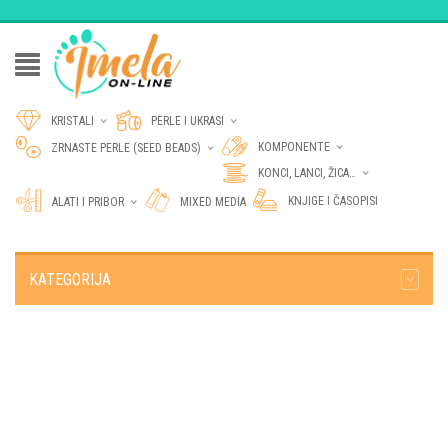
KRISTALI
PERLE I UKRASI
KOMPONENTE
ZRNASTE PERLE (SEED BEADS)
KONCI, LANCI, ŽICA…
KNJIGE I ČASOPISI
ALATI I PRIBOR
MIXED MEDIA
KATEGORIJA