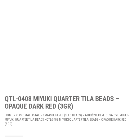
QTL-0408 MIYUKI QUARTER TILA BEADS –
OPAQUE DARK RED (3GR)
HOME
>
REPROMATERIJAL
>
ZRNASTE PERLE (SEED BEADS)
>
ATIPIČNE PERLICE SA DVE RUPE
>
MIYUKI QUARTER TILA BEADS
> QTL-0408 MIYUKI QUARTER TILA BEADS – OPAQUE DARK RED
(3GR)