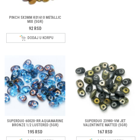
PINCH 5X3MM K01610 METALLIC
MIX (5GR)
92
RSD
DODAJ U KORPU
SUPERDUO 60020-RR AQUAMARINE
SUPERDUO 23980-VM JET
BRONZE 1/2 LUSTERED (5GR)
VALENTINITE MATTED (5GR)
195
RSD
167
RSD