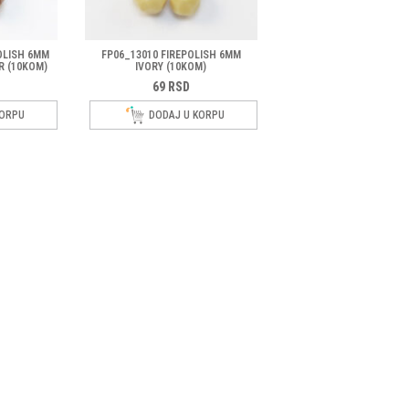
OLISH 6MM
FP06_13010 FIREPOLISH 6MM
R (10KOM)
IVORY (10KOM)
69
RSD
KORPU
DODAJ U KORPU