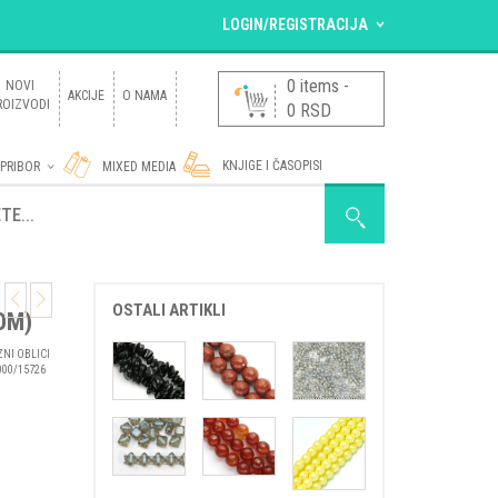
LOGIN/REGISTRACIJA
VEĆ SAM REGISTROVAN.
0 items
-
NOVI
AKCIJE
O NAMA
ROIZVODI
0
RSD
Korisničko ime ili e-mail adresa
*
KNJIGE I ČASOPISI
 PRIBOR
MIXED MEDIA
Lozinka
*
D SA PERLICAMA
OSTALI ARTIKLI
OM)
Zaboravili ste lozinku?
NOVI KORISNIK ?
Registruj se
ZNI OBLICI
000/15726