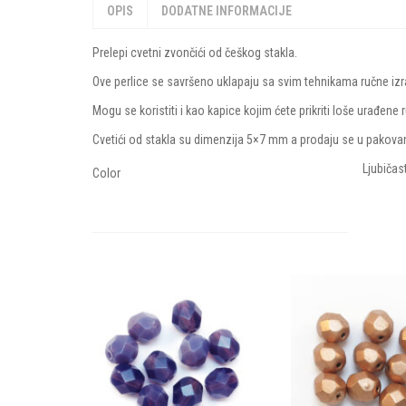
OPIS
DODATNE INFORMACIJE
TRIANGLE TOHO
MIX ZR
Prelepi cvetni zvončići od češkog stakla.
MIX ZRNASTIH PE
Ove perlice se savršeno uklapaju sa svim tehnikama ručne izr
Mogu se koristiti i kao kapice kojim ćete prikriti loše urađe
Cvetići od stakla su dimenzija 5×7 mm a prodaju se u pakov
Ljubičas
Color