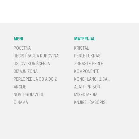
MENI
MATERIJAL
POČETNA
KRISTALI
REGISTRACIJA KUPOVINA
PERLE I UKRASI
USLOVI KORIŠĆENJA
ZRNASTE PERLE
DIZAJN ZONA
KOMPONENTE
PERLOPEDIJA OD A DO Ž
KONCI, LANCI, ŽICA...
AKCIJE
ALATI I PRIBOR
NOVI PROIZVODI
MIXED MEDIA
O NAMA
KNJIGE I ČASOPISI