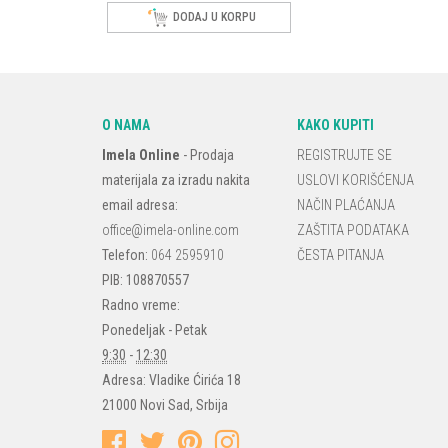
DODAJ U KORPU
O NAMA
KAKO KUPITI
Imela Online
-
Prodaja
REGISTRUJTE SE
materijala za izradu nakita
USLOVI KORIŠĆENJA
email adresa:
NAČIN PLAĆANJA
office@imela-online.com
ZAŠTITA PODATAKA
Telefon:
064 2595910
ČESTA PITANJA
PIB: 108870557
Radno vreme:
Ponedeljak - Petak
9:30
-
12:30
Adresa:
Vladike Ćirića 18
21000
Novi Sad
,
Srbija