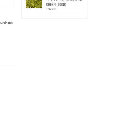
GREEN (10GR)
376
RSD
cvetićima.