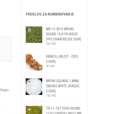
PREDLOG ZA KOMBINOVANJE
MR-15-4515 MIYUKI
ROUND 15/0 PICASSO
OPQ CHARTREUSE (5GR)
265
RSD
KAMCH_KALCIT - ČIPS
(10GR)
95
RSD
MIYUKI SQUARE 1,8MM
SB0402 WHITE OPAQUE
,
Perle i
(10GR)
182
RSD
TR-11-747 TOHO ROUND
11/0 COPPER-LINED LIME