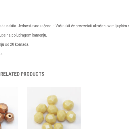
NASTIH PERLICA
RLICA
ade nakita. Jednostavno rečeno – Vaš nakit će procvetati ukrašen ovim ljupkim 
ne rupe na poludragom kamenju.
anju od 20 komada.
ta
RELATED PRODUCTS