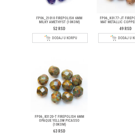
FP06_21010 FIREPOLISH 6MM
FP06_K0177-JT FIREP
MILKY AMETHYST (10KOM)
MAT METALLIC COPPE
52
RSD
49
RSD
DODAJ U KORPU
DODAJ U 
FP06_83120-T FIREPOLISH 6MM
OPAQUE YELLOW PICASSO
(10KOM)
63
RSD