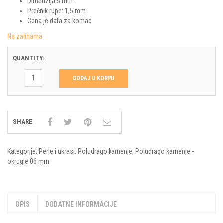
Dimenzija 5 mm
Prečnik rupe: 1,5 mm
Cena je data za komad
Na zalihama
QUANTITY:
DODAJ U KORPU
SHARE
Kategorije:
Perle i ukrasi
,
Poludrago kamenje
,
Poludrago kamenje -
okrugle 06 mm
OPIS
DODATNE INFORMACIJE