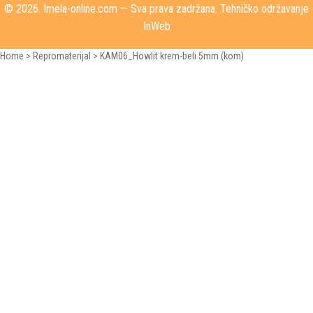
© 2026.
Imela-online.com
— Sva prava zadržana. Tehničko održavanje
InWeb
Home
>
Repromaterijal
>
KAM06_Howlit krem-beli 5mm (kom)