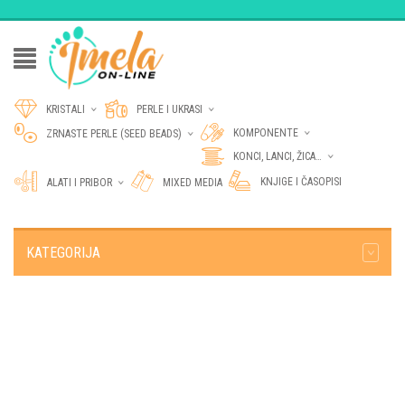
KRISTALI
PERLE I UKRASI
KOMPONENTE
ZRNASTE PERLE (SEED BEADS)
KONCI, LANCI, ŽICA…
KNJIGE I ČASOPISI
ALATI I PRIBOR
MIXED MEDIA
KATEGORIJA