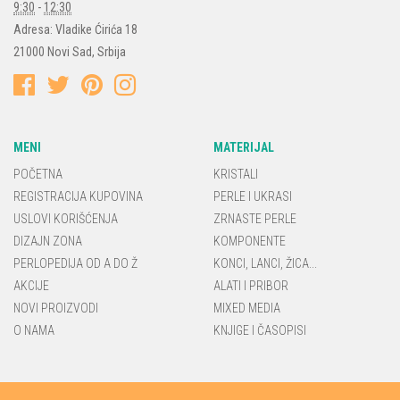
9:30
-
12:30
Adresa:
Vladike Ćirića 18
21000
Novi Sad
,
Srbija
MENI
MATERIJAL
POČETNA
KRISTALI
REGISTRACIJA KUPOVINA
PERLE I UKRASI
USLOVI KORIŠĆENJA
ZRNASTE PERLE
DIZAJN ZONA
KOMPONENTE
PERLOPEDIJA OD A DO Ž
KONCI, LANCI, ŽICA...
AKCIJE
ALATI I PRIBOR
NOVI PROIZVODI
MIXED MEDIA
O NAMA
KNJIGE I ČASOPISI