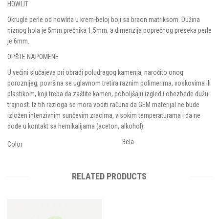
HOWLIT
Okrugle perle od howlita u krem-beloj boji sa braon matriksom. Dužina
niznog hola je 5mm prečnika 1,5mm, a dimenzija poprečnog preseka perle
je 6mm.
OPŠTE NAPOMENE
U većini slučajeva pri obradi poludragog kamenja, naročito onog
poroznijeg, površina se uglavnom tretira raznim polimerima, voskovima ili
plastikom, koji treba da zaštite kamen, poboljšaju izgled i obezbede dužu
trajnost. Iz tih razloga se mora voditi računa da GEM materijal ne bude
izložen intenzivnim sunčevim zracima, visokim temperaturama i da ne
dođe u kontakt sa hemikalijama (aceton, alkohol).
Bela
Color
RELATED PRODUCTS