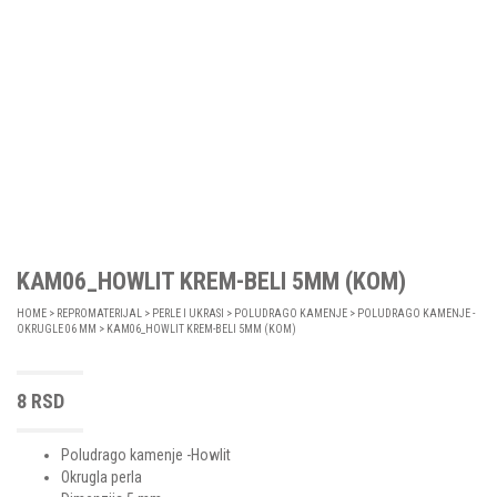
KAM06_HOWLIT KREM-BELI 5MM (KOM)
HOME
>
REPROMATERIJAL
>
PERLE I UKRASI
>
POLUDRAGO KAMENJE
>
POLUDRAGO KAMENJE -
OKRUGLE 06 MM
> KAM06_HOWLIT KREM-BELI 5MM (KOM)
8
RSD
Poludrago kamenje -Howlit
Okrugla perla