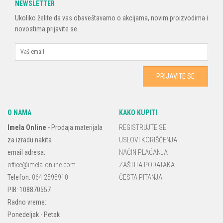
NEWSLETTER
Ukoliko želite da vas obaveštavamo o akcijama, novim proizvodima i
novostima prijavite se.
O NAMA
KAKO KUPITI
Imela Online
-
Prodaja materijala
REGISTRUJTE SE
za izradu nakita
USLOVI KORIŠĆENJA
email adresa:
NAČIN PLAĆANJA
office@imela-online.com
ZAŠTITA PODATAKA
Telefon:
064 2595910
ČESTA PITANJA
PIB: 108870557
Radno vreme:
Ponedeljak - Petak