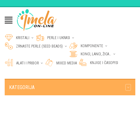
KRISTALI
PERLE I UKRASI
KOMPONENTE
ZRNASTE PERLE (SEED BEADS)
KONCI, LANCI, ŽICA…
KNJIGE I ČASOPISI
ALATI I PRIBOR
MIXED MEDIA
KATEGORIJA