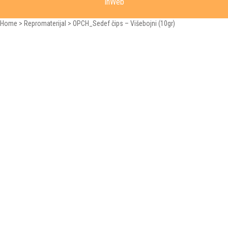
InWeb
Home
>
Repromaterijal
>
OPCH_Sedef čips – Višebojni (10gr)