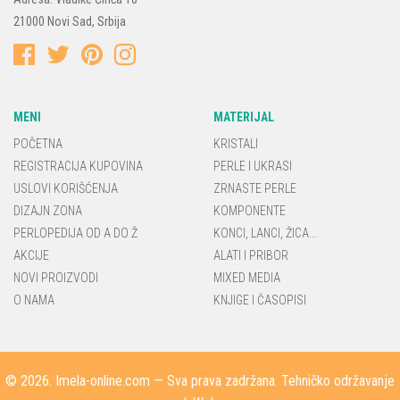
21000
Novi Sad
,
Srbija
MENI
MATERIJAL
POČETNA
KRISTALI
REGISTRACIJA KUPOVINA
PERLE I UKRASI
USLOVI KORIŠĆENJA
ZRNASTE PERLE
DIZAJN ZONA
KOMPONENTE
PERLOPEDIJA OD A DO Ž
KONCI, LANCI, ŽICA...
AKCIJE
ALATI I PRIBOR
NOVI PROIZVODI
MIXED MEDIA
O NAMA
KNJIGE I ČASOPISI
© 2026.
Imela-online.com
— Sva prava zadržana. Tehničko održavanje