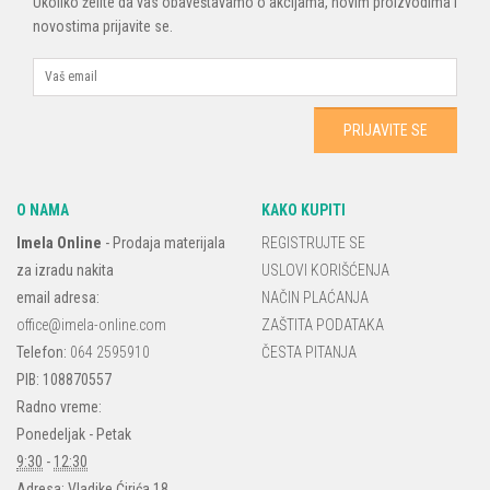
Ukoliko želite da vas obaveštavamo o akcijama, novim proizvodima i
novostima prijavite se.
O NAMA
KAKO KUPITI
Imela Online
-
Prodaja materijala
REGISTRUJTE SE
za izradu nakita
USLOVI KORIŠĆENJA
email adresa:
NAČIN PLAĆANJA
office@imela-online.com
ZAŠTITA PODATAKA
Telefon:
064 2595910
ČESTA PITANJA
PIB: 108870557
Radno vreme:
Ponedeljak - Petak
9:30
-
12:30
Adresa:
Vladike Ćirića 18