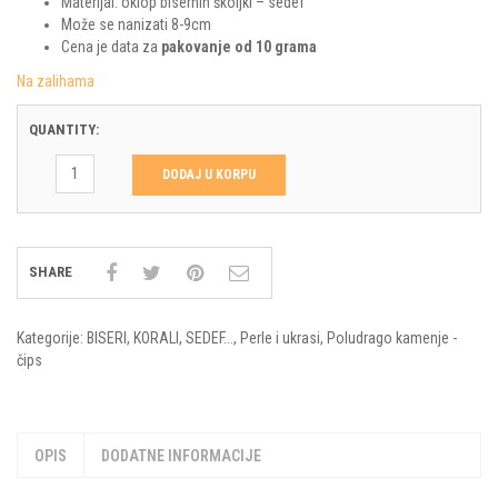
Materijal: oklop bisernih školjki – sedef
Može se nanizati 8-9cm
Cena je data za
pakovanje od 10 grama
Na zalihama
QUANTITY:
DODAJ U KORPU
SHARE
Kategorije:
BISERI, KORALI, SEDEF...
,
Perle i ukrasi
,
Poludrago kamenje -
čips
OPIS
DODATNE INFORMACIJE