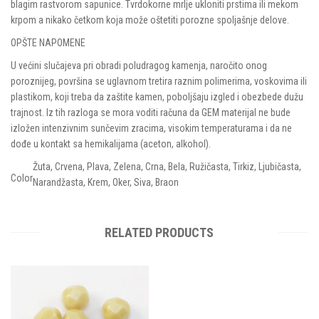
blagim rastvorom sapunice. Tvrdokorne mrlje ukloniti prstima ili mekom
krpom a nikako četkom koja može oštetiti porozne spoljašnje delove.
OPŠTE NAPOMENE
U većini slučajeva pri obradi poludragog kamenja, naročito onog
poroznijeg, površina se uglavnom tretira raznim polimerima, voskovima ili
plastikom, koji treba da zaštite kamen, poboljšaju izgled i obezbede dužu
trajnost. Iz tih razloga se mora voditi računa da GEM materijal ne bude
izložen intenzivnim sunčevim zracima, visokim temperaturama i da ne
dođe u kontakt sa hemikalijama (aceton, alkohol).
Žuta
,
Crvena
,
Plava
,
Zelena
,
Crna
,
Bela
,
Ružičasta
,
Tirkiz
,
Ljubičasta
,
Color
Narandžasta
,
Krem
,
Oker
,
Siva
,
Braon
RELATED PRODUCTS