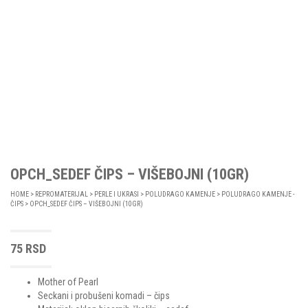
OPCH_SEDEF ČIPS – VIŠEBOJNI (10GR)
HOME
>
REPROMATERIJAL
>
PERLE I UKRASI
>
POLUDRAGO KAMENJE
>
POLUDRAGO KAMENJE -
ČIPS
> OPCH_SEDEF ČIPS – VIŠEBOJNI (10GR)
75
RSD
Mother of Pearl
Seckani i probušeni komadi – čips