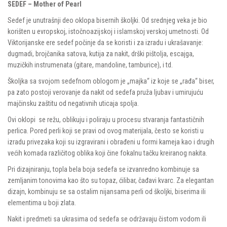
SEDEF – Mother of Pearl
Sedef je unutrašnji deo oklopa bisernih školjki. Od srednjeg veka je bio
korišten u evropskoj, istočnoazijskoj i islamskoj verskoj umetnosti. Od
Viktorijanske ere sedef počinje da se koristi i za izradu i ukrašavanje:
dugmadi, brojčanika satova, kutija za nakit, drški pištolja, escajga,
muzičkih instrumenata (gitare, mandoline, tamburice), i td.
Školjka sa svojom sedefnom oblogom je „majka“ iz koje se „rađa“ biser,
pa zato postoji verovanje da nakit od sedefa pruža ljubav i umirujuću
majčinsku zaštitu od negativnih uticaja spolja.
Ovi oklopi se režu, oblikuju i poliraju u procesu stvaranja fantastičnih
perlica. Pored perli koji se pravi od ovog materijala, često se koristi u
izradu privezaka koji su izgravirani i obrađeni u formi kameja kao i drugih
većih komada različitog oblika koji čine fokalnu tačku kreiranog nakita.
Pri dizajniranju, topla bela boja sedefa se izvanredno kombinuje sa
zemljanim tonovima kao što su topaz, ćilibar, čađavi kvarc. Za elegantan
dizajn, kombinuju se sa ostalim nijansama perli od školjki, biserima ili
elementima u boji zlata.
Nakit i predmeti sa ukrasima od sedefa se održavaju čistom vodom ili