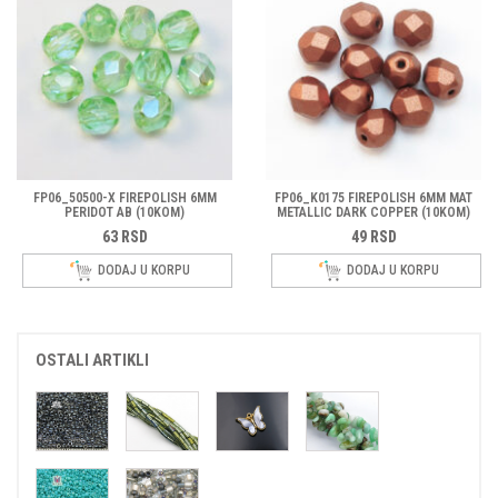
FP06_50500-X FIREPOLISH 6MM
FP06_K0175 FIREPOLISH 6MM MAT
PERIDOT AB (10KOM)
METALLIC DARK COPPER (10KOM)
63
RSD
49
RSD
DODAJ U KORPU
DODAJ U KORPU
OSTALI ARTIKLI