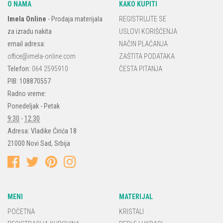
O NAMA
KAKO KUPITI
Imela Online
-
Prodaja materijala
REGISTRUJTE SE
za izradu nakita
USLOVI KORIŠĆENJA
email adresa:
NAČIN PLAĆANJA
office@imela-online.com
ZAŠTITA PODATAKA
Telefon:
064 2595910
ČESTA PITANJA
PIB: 108870557
Radno vreme:
Ponedeljak - Petak
9:30
-
12:30
Adresa:
Vladike Ćirića 18
21000
Novi Sad
,
Srbija
MENI
MATERIJAL
POČETNA
KRISTALI