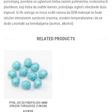
poroznijeg, površina se uglavnom tretira raznim polimerima, voskovima ili
plastikom, koji treba da zaštite kamen, poboljšaju izgled i obezbede dužu
trajnost. Iz tih razloga se mora voditi računa da GEM materijal ne bude
izložen intenzivnim sunčevim zracima, visokim temperaturama i da ne
dođe u kontakt sa hemikalijama (aceton, alkohol).
RELATED PRODUCTS
FP06_63120 FIREPOLISH 6MM
OPAQUE TURQUOISE (10KOM)
63
RSD