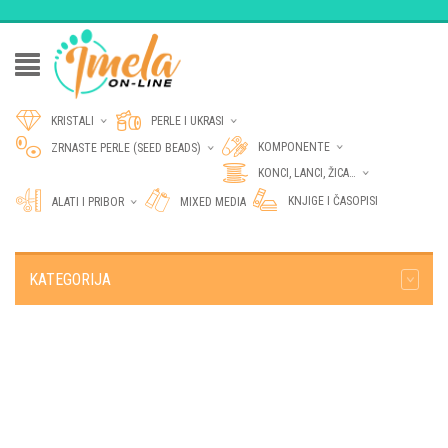
KRISTALI
PERLE I UKRASI
KOMPONENTE
ZRNASTE PERLE (SEED BEADS)
KONCI, LANCI, ŽICA…
KNJIGE I ČASOPISI
ALATI I PRIBOR
MIXED MEDIA
KATEGORIJA