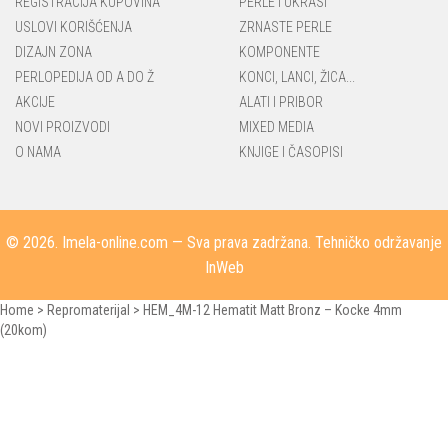
REGISTRACIJA KUPOVINA
PERLE I UKRASI
USLOVI KORIŠĆENJA
ZRNASTE PERLE
DIZAJN ZONA
KOMPONENTE
PERLOPEDIJA OD A DO Ž
KONCI, LANCI, ŽICA...
AKCIJE
ALATI I PRIBOR
NOVI PROIZVODI
MIXED MEDIA
O NAMA
KNJIGE I ČASOPISI
© 2026.
Imela-online.com
— Sva prava zadržana. Tehničko održavanje
InWeb
Home
>
Repromaterijal
>
HEM_4M-12 Hematit Matt Bronz – Kocke 4mm
(20kom)