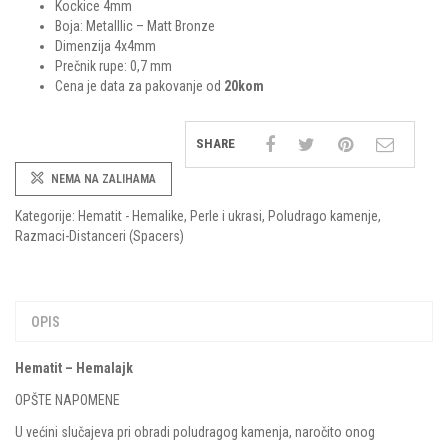
Kockice 4mm
Boja: Metalllic – Matt Bronze
Dimenzija 4x4mm
Prečnik rupe: 0,7 mm
Cena je data za pakovanje od
20kom
SHARE
NEMA NA ZALIHAMA
Kategorije:
Hematit - Hemalike
,
Perle i ukrasi
,
Poludrago kamenje
,
Razmaci-Distanceri (Spacers)
OPIS
Hematit – Hemalajk
OPŠTE NAPOMENE
U većini slučajeva pri obradi poludragog kamenja, naročito onog