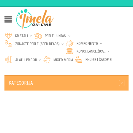
KRISTALI
PERLE I UKRASI
KOMPONENTE
ZRNASTE PERLE (SEED BEADS)
KONCI, LANCI, ŽICA…
KNJIGE I ČASOPISI
ALATI I PRIBOR
MIXED MEDIA
KATEGORIJA