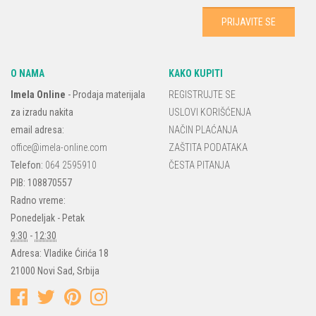
O NAMA
KAKO KUPITI
Imela Online
-
Prodaja materijala
REGISTRUJTE SE
za izradu nakita
USLOVI KORIŠĆENJA
email adresa:
NAČIN PLAĆANJA
office@imela-online.com
ZAŠTITA PODATAKA
Telefon:
064 2595910
ČESTA PITANJA
PIB: 108870557
Radno vreme:
Ponedeljak - Petak
9:30
-
12:30
Adresa:
Vladike Ćirića 18
21000
Novi Sad
,
Srbija