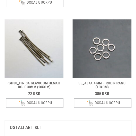
DODAJ U KORPU
PGH30_PIN SA GLAVICOM HEMATIT
SE_ALKA 4 MM – RODINIRANO
BOJE 30MM (20KOM)
(10KOM)
23
RSD
385
RSD
DODAJ U KORPU
DODAJ U KORPU
OSTALI ARTIKLI