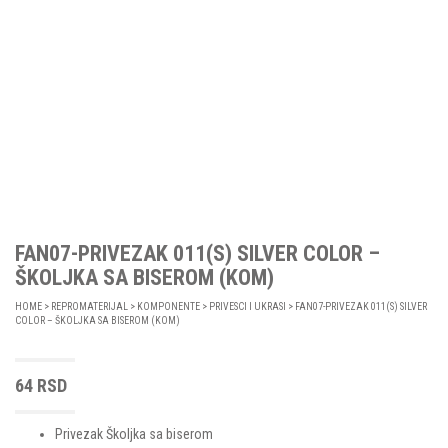
FAN07-PRIVEZAK 011(S) SILVER COLOR –
ŠKOLJKA SA BISEROM (KOM)
HOME
>
REPROMATERIJAL
>
KOMPONENTE
>
PRIVESCI I UKRASI
> FAN07-PRIVEZAK 011(S) SILVER
COLOR – ŠKOLJKA SA BISEROM (KOM)
64
RSD
Privezak Školjka sa biserom