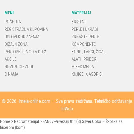
MENI
MATERIJAL
POČETNA
KRISTALI
REGISTRACIJA KUPOVINA
PERLE I UKRASI
USLOVI KORIŠĆENJA
ZRNASTE PERLE
DIZAJN ZONA
KOMPONENTE
PERLOPEDIJA OD A DO Ž
KONCI, LANCI, ŽICA...
AKCIJE
ALATI I PRIBOR
NOVI PROIZVODI
MIXED MEDIA
O NAMA
KNJIGE I ČASOPISI
© 2026.
Imela-online.com
— Sva prava zadržana. Tehničko održavanje
InWeb
Home
>
Repromaterijal
>
FAN07-Privezak 011(S) Silver Color – Školjka sa
biserom (kom)