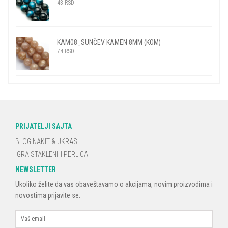
43
RSD
KAM08_SUNČEV KAMEN 8MM (KOM)
74
RSD
PRIJATELJI SAJTA
BLOG NAKIT & UKRASI
IGRA STAKLENIH PERLICA
NEWSLETTER
Ukoliko želite da vas obaveštavamo o akcijama, novim proizvodima i
novostima prijavite se.