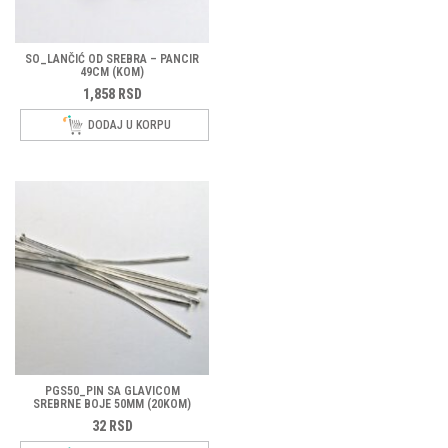
SO_LANČIĆ OD SREBRA – PANCIR
49CM (KOM)
1,858
RSD
DODAJ U KORPU
PGS50_PIN SA GLAVICOM
SREBRNE BOJE 50MM (20KOM)
32
RSD