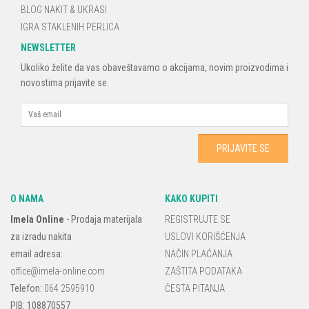
BLOG NAKIT & UKRASI
IGRA STAKLENIH PERLICA
NEWSLETTER
Ukoliko želite da vas obaveštavamo o akcijama, novim proizvodima i
novostima prijavite se.
O NAMA
KAKO KUPITI
Imela Online
-
Prodaja materijala
REGISTRUJTE SE
za izradu nakita
USLOVI KORIŠĆENJA
email adresa:
NAČIN PLAĆANJA
office@imela-online.com
ZAŠTITA PODATAKA
Telefon:
064 2595910
ČESTA PITANJA
PIB: 108870557