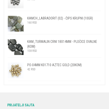
KAMCH_LABRADORIT (02) - ČIPS KRUPNI (10GR)
160
RSD
KAM_TURMALIN CRNI 18X14MM - PLOČICE OVALNE
(KOM)
158
RSD
PO-04MM K01710 AZTEC GOLD (20KOM)
42
RSD
PRIJATELJI SAJTA