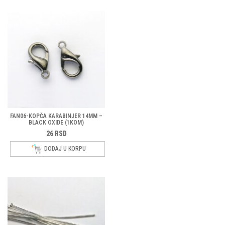
FAN06-KOPČA KARABINJER 14MM –
BLACK OXIDE (1KOM)
26
RSD
DODAJ U KORPU