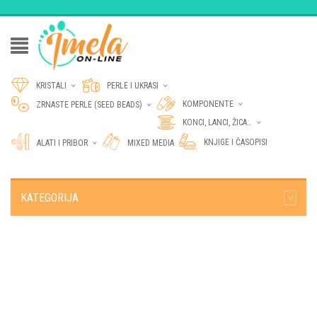
KRISTALI
PERLE I UKRASI
KOMPONENTE
ZRNASTE PERLE (SEED BEADS)
KONCI, LANCI, ŽICA…
KNJIGE I ČASOPISI
ALATI I PRIBOR
MIXED MEDIA
KATEGORIJA