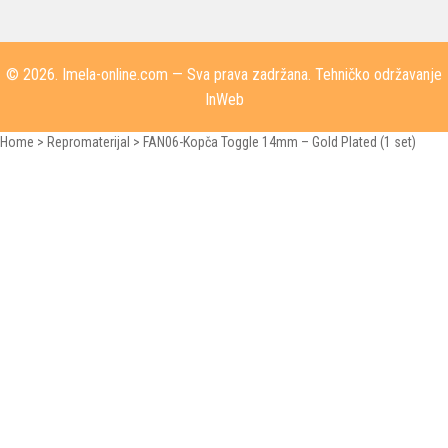
© 2026.
Imela-online.com
— Sva prava zadržana. Tehničko održavanje
InWeb
Home
>
Repromaterijal
>
FAN06-Kopča Toggle 14mm – Gold Plated (1 set)