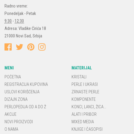
Radno vreme:
Ponedeljak - Petak
9:30
-
12:30
Adresa:
Vladike Ćirića 18
21000
Novi Sad
,
Srbija
MENI
MATERIJAL
POČETNA
KRISTALI
REGISTRACIJA KUPOVINA
PERLE I UKRASI
USLOVI KORIŠĆENJA
ZRNASTE PERLE
DIZAJN ZONA
KOMPONENTE
PERLOPEDIJA OD A DO Ž
KONCI, LANCI, ŽICA...
AKCIJE
ALATI I PRIBOR
NOVI PROIZVODI
MIXED MEDIA
O NAMA
KNJIGE I ČASOPISI