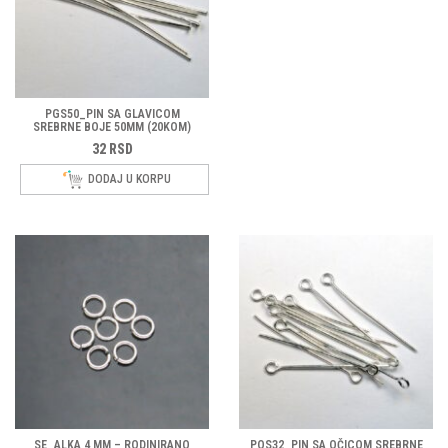
PGS50_PIN SA GLAVICOM
SREBRNE BOJE 50MM (20KOM)
32
RSD
DODAJ U KORPU
SE_ALKA 4 MM – RODINIRANO
POS32_PIN SA OČICOM SREBRNE