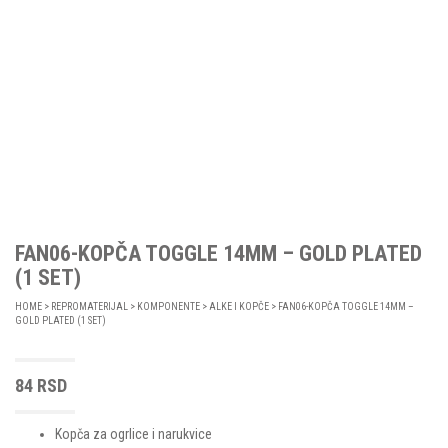
FAN06-KOPČA TOGGLE 14MM – GOLD PLATED
(1 SET)
HOME
>
REPROMATERIJAL
>
KOMPONENTE
>
ALKE I KOPČE
> FAN06-KOPČA TOGGLE 14MM –
GOLD PLATED (1 SET)
84
RSD
Kopča za ogrlice i narukvice