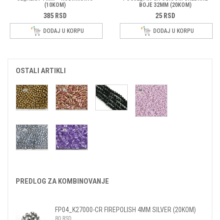
(10KOM)
BOJE 32MM (20KOM)
385
RSD
25
RSD
DODAJ U KORPU
DODAJ U KORPU
OSTALI ARTIKLI
PREDLOG ZA KOMBINOVANJE
FP04_K27000-CR FIREPOLISH 4MM SILVER (20KOM)
80
RSD