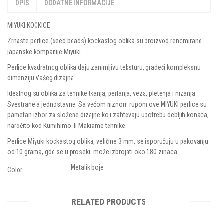
OPIS
DODATNE INFORMACIJE
MIYUKI KOCKICE
Zrnaste perlice (seed beads) kockastog oblika su proizvod renomirane
japanske kompanije Miyuki.
Perlice kvadratnog oblika daju zanimljivu teksturu, gradeći kompleksnu
dimenziju Vašeg dizajna.
Idealnog su oblika za tehnike tkanja, perlanja, veza, pletenja i nizanja.
Svestrane a jednostavne. Sa većom niznom rupom ove MIYUKI perlice su
pametan izbor za složene dizajne koji zahtevaju upotrebu debljih konaca,
naročito kod Kumihimo ili Makrame tehnike.
Perlice Miyuki kockastog oblika, veličine 3 mm, se isporučuju u pakovanju
od 10 grama, gde se u proseku može izbrojati oko 180 zrnaca.
Metalik boje
Color
RELATED PRODUCTS