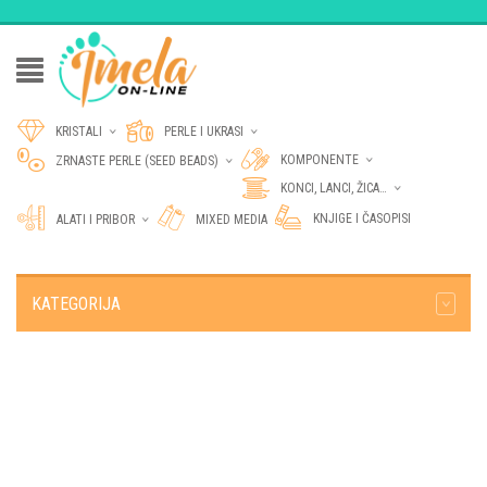
KRISTALI
PERLE I UKRASI
KOMPONENTE
ZRNASTE PERLE (SEED BEADS)
KONCI, LANCI, ŽICA…
KNJIGE I ČASOPISI
ALATI I PRIBOR
MIXED MEDIA
KATEGORIJA