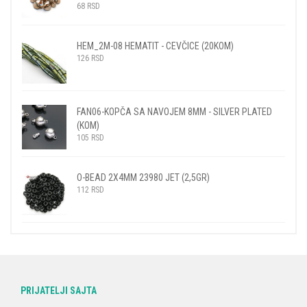
68
RSD
HEM_2M-08 HEMATIT - CEVČICE (20KOM)
126
RSD
FAN06-KOPČA SA NAVOJEM 8MM - SILVER PLATED
(KOM)
105
RSD
O-BEAD 2X4MM 23980 JET (2,5GR)
112
RSD
PRIJATELJI SAJTA