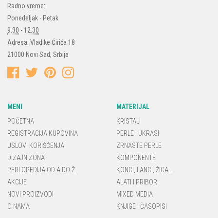
Radno vreme:
Ponedeljak - Petak
9:30
-
12:30
Adresa:
Vladike Ćirića 18
21000
Novi Sad
,
Srbija
MENI
MATERIJAL
POČETNA
KRISTALI
REGISTRACIJA KUPOVINA
PERLE I UKRASI
USLOVI KORIŠĆENJA
ZRNASTE PERLE
DIZAJN ZONA
KOMPONENTE
PERLOPEDIJA OD A DO Ž
KONCI, LANCI, ŽICA...
AKCIJE
ALATI I PRIBOR
NOVI PROIZVODI
MIXED MEDIA
O NAMA
KNJIGE I ČASOPISI