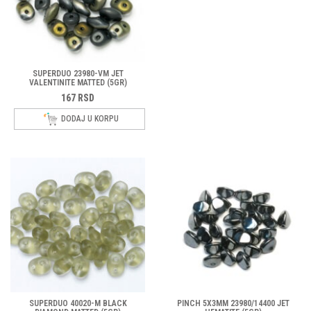
SUPERDUO 23980-VM JET
VALENTINITE MATTED (5GR)
167
RSD
DODAJ U KORPU
SUPERDUO 40020-M BLACK
PINCH 5X3MM 23980/14400 JET