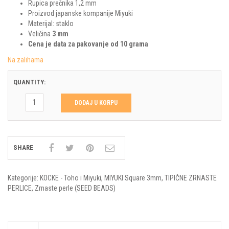
Rupica prečnika 1,2 mm
Proizvod japanske kompanije Miyuki
Materijal: staklo
Veličina
3 mm
Cena je data za pakovanje od 10 grama
Na zalihama
QUANTITY:
DODAJ U KORPU
SHARE
Kategorije:
KOCKE - Toho i Miyuki
,
MIYUKI Square 3mm
,
TIPIČNE ZRNASTE
PERLICE
,
Zrnaste perle (SEED BEADS)