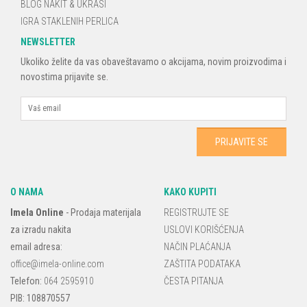
BLOG NAKIT & UKRASI
IGRA STAKLENIH PERLICA
NEWSLETTER
Ukoliko želite da vas obaveštavamo o akcijama, novim proizvodima i
novostima prijavite se.
O NAMA
KAKO KUPITI
Imela Online
-
Prodaja materijala
REGISTRUJTE SE
za izradu nakita
USLOVI KORIŠĆENJA
email adresa:
NAČIN PLAĆANJA
office@imela-online.com
ZAŠTITA PODATAKA
Telefon:
064 2595910
ČESTA PITANJA
PIB: 108870557