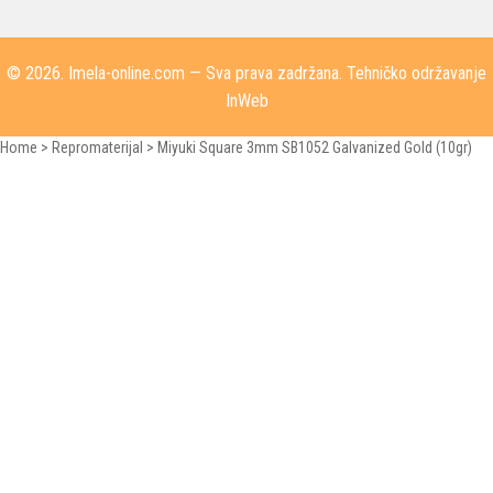
© 2026.
Imela-online.com
— Sva prava zadržana. Tehničko održavanje
InWeb
Home
>
Repromaterijal
>
Miyuki Square 3mm SB1052 Galvanized Gold (10gr)