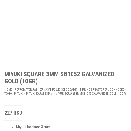
MIYUKI SQUARE 3MM SB1052 GALVANIZED
GOLD (10GR)
HOME
>
REPROMATERIJAL
>
ZRNASTE PERLE (SEED BEADS)
>
TIPIČNE ZRNASTE PERLICE
>
KOCKE -
TOHO I MIYUKI
>
MIYUKI SQUARE 3MM
> MIYUKI SQUARE 3MM SB1052 GALVANIZED GOLD (10GR)
227
RSD
Miyuki kockice 3 mm