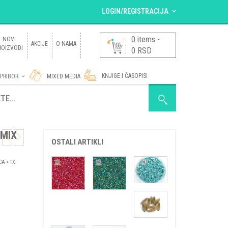
LOGIN/REGISTRACIJA
VEĆ SAM REGISTROVAN.
0 items
-
NOVI
AKCIJE
O NAMA
ROIZVODI
0
RSD
Korisničko ime ili e-mail adresa
*
KNJIGE I ČASOPISI
 PRIBOR
MIXED MEDIA
Lozinka
*
D SA PERLICAMA
 MIX
OSTALI ARTIKLI
Zaboravili ste lozinku?
NOVI KORISNIK ?
Registruj se
CA
> TX-