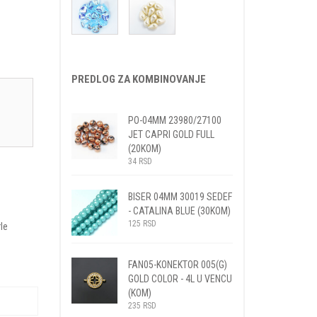
PREDLOG ZA KOMBINOVANJE
PO-04MM 23980/27100
JET CAPRI GOLD FULL
(20KOM)
34
RSD
BISER 04MM 30019 SEDEF
- CATALINA BLUE (30KOM)
125
RSD
le
FAN05-KONEKTOR 005(G)
GOLD COLOR - 4L U VENCU
(KOM)
235
RSD