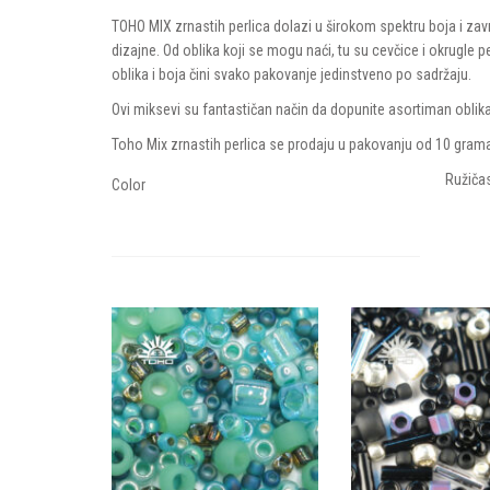
TRIANGLE TOHO
TOHO MIX zrnastih perlica dolazi u širokom spektru boja i zav
MIX ZR
dizajne. Od oblika koji se mogu naći, tu su cevčice i okrugle per
MIX ZRNASTIH PE
oblika i boja čini svako pakovanje jedinstveno po sadržaju.
Ovi miksevi su fantastičan način da dopunite asortiman oblika
Toho Mix zrnastih perlica se prodaju u pakovanju od 10 gram
Ružiča
Color