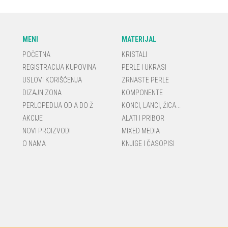
MENI
MATERIJAL
POČETNA
KRISTALI
REGISTRACIJA KUPOVINA
PERLE I UKRASI
USLOVI KORIŠĆENJA
ZRNASTE PERLE
DIZAJN ZONA
KOMPONENTE
PERLOPEDIJA OD A DO Ž
KONCI, LANCI, ŽICA...
AKCIJE
ALATI I PRIBOR
NOVI PROIZVODI
MIXED MEDIA
O NAMA
KNJIGE I ČASOPISI