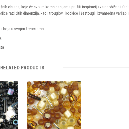
ršnih obrada, koje će svojim kombinacijama pružiti inspiraciju za neobične i fan
NASTIH PERLICA
lice različitih dimenzija, kao i trouglovi, kockice i šestougli. Izvanredna varijabi
RLICA
 i boja u svojim kreacijama.
a.
sta
RELATED PRODUCTS