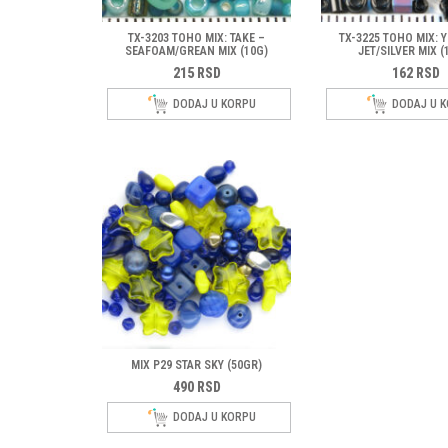
TX-3203 TOHO MIX: TAKE –
TX-3225 TOHO MIX: 
SEAFOAM/GREAN MIX (10G)
JET/SILVER MIX (
215
RSD
162
RSD
DODAJ U KORPU
DODAJ U 
MIX P29 STAR SKY (50GR)
490
RSD
DODAJ U KORPU