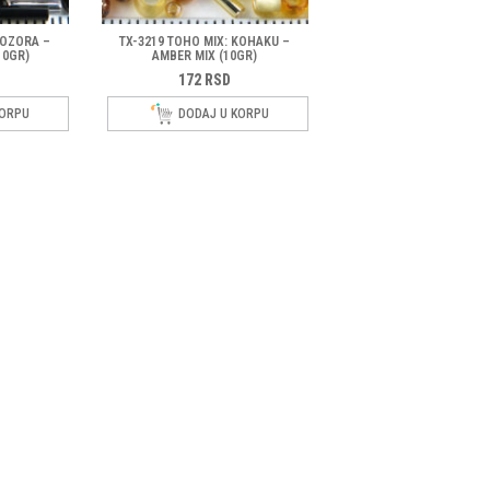
YOZORA –
TX-3219 TOHO MIX: KOHAKU –
10GR)
AMBER MIX (10GR)
172
RSD
KORPU
DODAJ U KORPU