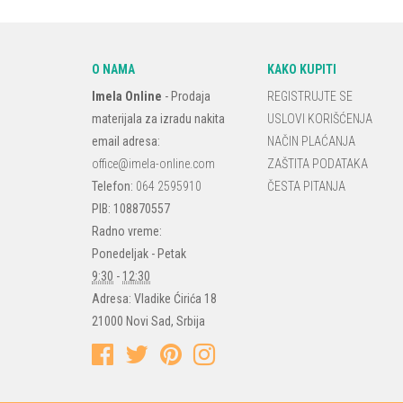
O NAMA
KAKO KUPITI
Imela Online
-
Prodaja
REGISTRUJTE SE
materijala za izradu nakita
USLOVI KORIŠĆENJA
email adresa:
NAČIN PLAĆANJA
office@imela-online.com
ZAŠTITA PODATAKA
Telefon:
064 2595910
ČESTA PITANJA
PIB: 108870557
Radno vreme:
Ponedeljak - Petak
9:30
-
12:30
Adresa:
Vladike Ćirića 18
21000
Novi Sad
,
Srbija