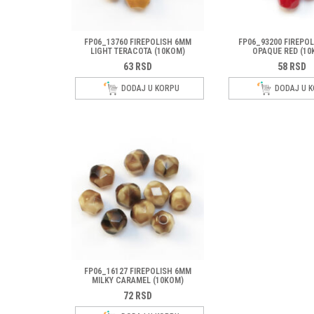
FP06_13760 FIREPOLISH 6MM
FP06_93200 FIREPO
LIGHT TERACOTA (10KOM)
OPAQUE RED (10
63
RSD
58
RSD
DODAJ U KORPU
DODAJ U 
FP06_16127 FIREPOLISH 6MM
MILKY CARAMEL (10KOM)
72
RSD