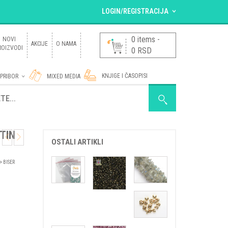
LOGIN/REGISTRACIJA
VEĆ SAM REGISTROVAN.
0 items
-
NOVI
AKCIJE
O NAMA
ROIZVODI
0
RSD
Korisničko ime ili e-mail adresa
*
KNJIGE I ČASOPISI
 PRIBOR
MIXED MEDIA
Lozinka
*
D SA PERLICAMA
TIN
OSTALI ARTIKLI
Zaboravili ste lozinku?
NOVI KORISNIK ?
Registruj se
> BISER