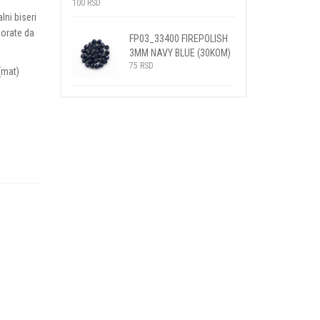
100
RSD
lni biseri
morate da
FP03_33400 FIREPOLISH
3MM NAVY BLUE (30KOM)
75
RSD
(mat)