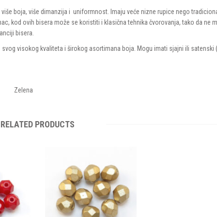
više boja, više dimanzija i uniformnost. Imaju veće nizne rupice nego tradiciona
NASTIH PERLICA
ac, kod ovih bisera može se koristiti i klasična tehnika čvorovanja, tako da ne 
RLICA
anciji bisera.
svog visokog kvaliteta i širokog asortimana boja. Mogu imati sjajni ili satenski 
Zelena
RELATED PRODUCTS