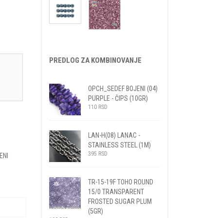
PREDLOG ZA KOMBINOVANJE
OPCH_SEDEF BOJENI (04)
PURPLE - ČIPS (10GR)
110
RSD
LAN-H(08) LANAC -
STAINLESS STEEL (1M)
395
RSD
ENI
TR-15-19F TOHO ROUND
15/0 TRANSPARENT
FROSTED SUGAR PLUM
(5GR)