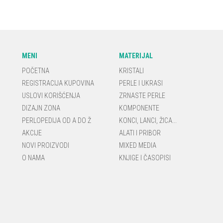
MENI
MATERIJAL
POČETNA
KRISTALI
REGISTRACIJA KUPOVINA
PERLE I UKRASI
USLOVI KORIŠĆENJA
ZRNASTE PERLE
DIZAJN ZONA
KOMPONENTE
PERLOPEDIJA OD A DO Ž
KONCI, LANCI, ŽICA...
AKCIJE
ALATI I PRIBOR
NOVI PROIZVODI
MIXED MEDIA
O NAMA
KNJIGE I ČASOPISI