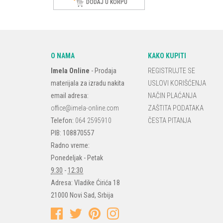
DODAJ U KORPU
O NAMA
KAKO KUPITI
Imela Online
-
Prodaja
REGISTRUJTE SE
materijala za izradu nakita
USLOVI KORIŠĆENJA
email adresa:
NAČIN PLAĆANJA
office@imela-online.com
ZAŠTITA PODATAKA
Telefon:
064 2595910
ČESTA PITANJA
PIB: 108870557
Radno vreme:
Ponedeljak - Petak
9:30
-
12:30
Adresa:
Vladike Ćirića 18
21000
Novi Sad
,
Srbija