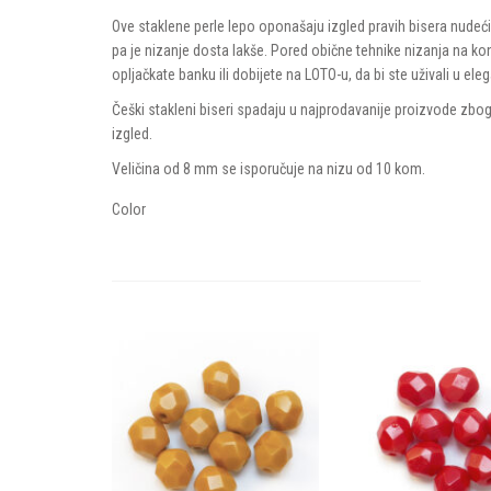
TRIANGLE TOHO
Ove staklene perle lepo oponašaju izgled pravih bisera nudeći 
MIX ZR
pa je nizanje dosta lakše. Pored obične tehnike nizanja na kon
MIX ZRNASTIH PE
opljačkate banku ili dobijete na LOTO-u, da bi ste uživali u eleg
Češki stakleni biseri spadaju u najprodavanije proizvode zbog 
izgled.
Veličina od 8 mm se isporučuje na nizu od 10 kom.
Color