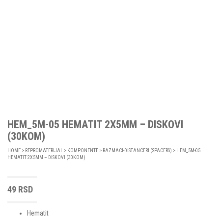
HEM_5M-05 HEMATIT 2X5MM – DISKOVI
(30KOM)
HOME
>
REPROMATERIJAL
>
KOMPONENTE
>
RAZMACI-DISTANCERI (SPACERS)
> HEM_5M-05
HEMATIT 2X5MM – DISKOVI (30KOM)
49
RSD
Hematit