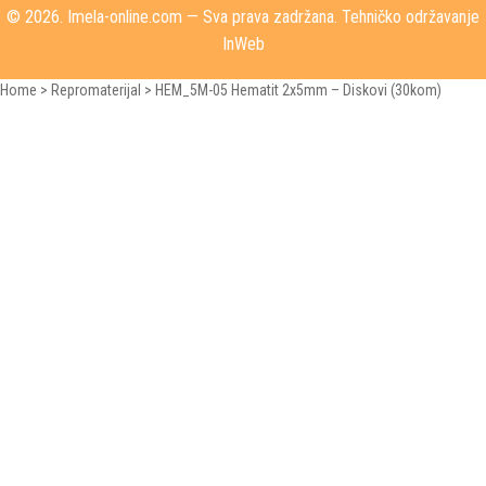
© 2026.
Imela-online.com
— Sva prava zadržana. Tehničko održavanje
InWeb
Home
>
Repromaterijal
>
HEM_5M-05 Hematit 2x5mm – Diskovi (30kom)