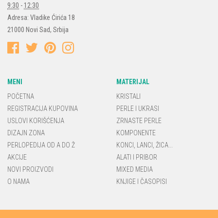
9:30
-
12:30
Adresa:
Vladike Ćirića 18
21000
Novi Sad
,
Srbija
MENI
MATERIJAL
POČETNA
KRISTALI
REGISTRACIJA KUPOVINA
PERLE I UKRASI
USLOVI KORIŠĆENJA
ZRNASTE PERLE
DIZAJN ZONA
KOMPONENTE
PERLOPEDIJA OD A DO Ž
KONCI, LANCI, ŽICA...
AKCIJE
ALATI I PRIBOR
NOVI PROIZVODI
MIXED MEDIA
O NAMA
KNJIGE I ČASOPISI