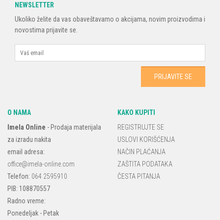
NEWSLETTER
Ukoliko želite da vas obaveštavamo o akcijama, novim proizvodima i
novostima prijavite se.
O NAMA
KAKO KUPITI
Imela Online
-
Prodaja materijala
REGISTRUJTE SE
za izradu nakita
USLOVI KORIŠĆENJA
email adresa:
NAČIN PLAĆANJA
office@imela-online.com
ZAŠTITA PODATAKA
Telefon:
064 2595910
ČESTA PITANJA
PIB: 108870557
Radno vreme:
Ponedeljak - Petak