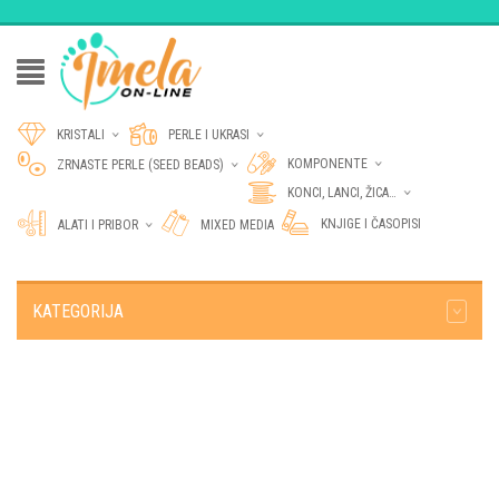
KRISTALI
PERLE I UKRASI
KOMPONENTE
ZRNASTE PERLE (SEED BEADS)
KONCI, LANCI, ŽICA…
KNJIGE I ČASOPISI
ALATI I PRIBOR
MIXED MEDIA
KATEGORIJA