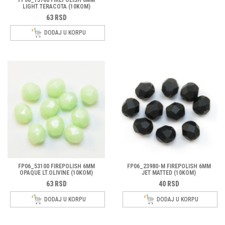
FP06_13760 FIREPOLISH 6MM
LIGHT TERACOTA (10KOM)
63
RSD
DODAJ U KORPU
FP06_53100 FIREPOLISH 6MM
FP06_23980-M FIREPOLISH 6MM
OPAQUE LT.OLIVINE (10KOM)
JET MATTED (10KOM)
63
RSD
40
RSD
DODAJ U KORPU
DODAJ U KORPU