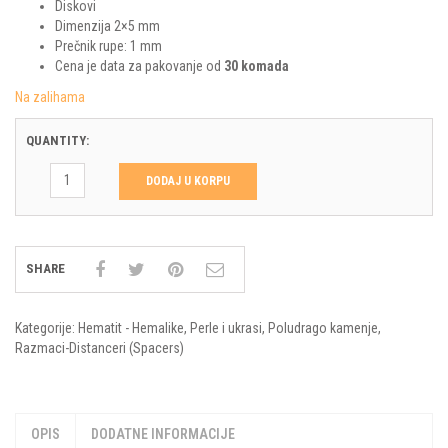
Diskovi
Dimenzija 2×5 mm
Prečnik rupe: 1 mm
Cena je data za pakovanje od
30 komada
Na zalihama
QUANTITY:
DODAJ U KORPU
SHARE
Kategorije:
Hematit - Hemalike
,
Perle i ukrasi
,
Poludrago kamenje
,
Razmaci-Distanceri (Spacers)
OPIS
DODATNE INFORMACIJE