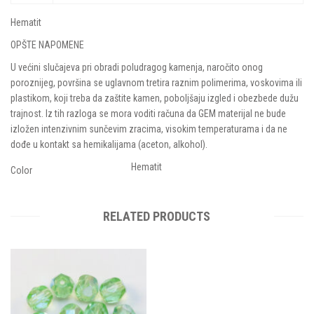
Hematit
OPŠTE NAPOMENE
U većini slučajeva pri obradi poludragog kamenja, naročito onog
poroznijeg, površina se uglavnom tretira raznim polimerima, voskovima ili
plastikom, koji treba da zaštite kamen, poboljšaju izgled i obezbede dužu
trajnost. Iz tih razloga se mora voditi računa da GEM materijal ne bude
izložen intenzivnim sunčevim zracima, visokim temperaturama i da ne
dođe u kontakt sa hemikalijama (aceton, alkohol).
Hematit
Color
RELATED PRODUCTS