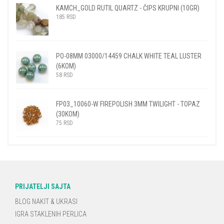
KAMCH_GOLD RUTIL QUARTZ - ČIPS KRUPNI (10GR)
185
RSD
PO-08MM 03000/14459 CHALK WHITE TEAL LUSTER
(6KOM)
58
RSD
FP03_10060-W FIREPOLISH 3MM TWILIGHT - TOPAZ
(30KOM)
75
RSD
PRIJATELJI SAJTA
BLOG NAKIT & UKRASI
IGRA STAKLENIH PERLICA